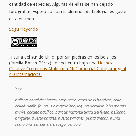
cantidad de especies. Algunas de ellas se han dejado
fotografiar. Espero que a mis alumnos de biología les guste
esta entrada.
Seguir leyendo
"Fauna del sur de Chile"
por
Sin piedras en los bolsillos
(familia Bosch-Pérez)
se encuentra bajo una
Licencia
Creative Commons Atribución-NoComercial-CompartirIgual
4.0 Internacional
.
Viaje
ballena
,
canal de chacao
,
carpintero
,
cerro de la bandera
,
chile
,
chiloé
,
delfín
,
fauna
,
isla magdalena
,
laguna parrillar
,
lobo marino
,
minke
,
oceano pacífico
,
parque nacional tierra del fuego
,
pelícano
,
pingüino
,
puerto natales
,
puerto williams
,
punta arenas
,
punta
santa ana
,
sei
,
tierra del fuego
,
ushuaia