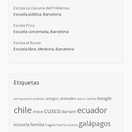
Escola La Llacuna del Poblenou
Escuela pública, Barcelona
Escola Proa
Escuela concertada, Barcelona
Escola el Roure
Escuela libre, Mediona, Barcelona
Etiquetas
beagle
amigos
animales
aeropuerto
ambato
barco
baños
chile
ecuador
cusco
darwin
chiloé
galápagos
escuela
familia
fragata
fuerte bulnes