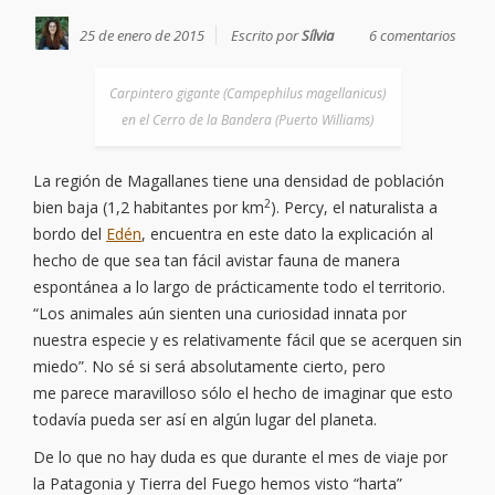
25 de enero de 2015
Escrito por
Sílvia
6 comentarios
Carpintero gigante (Campephilus magellanicus)
en el Cerro de la Bandera (Puerto Williams)
La región de Magallanes tiene una densidad de población
2
bien baja (1,2 habitantes por km
). Percy, el naturalista a
bordo del
Edén
, encuentra en este dato la explicación al
hecho de que sea tan fácil avistar fauna de manera
espontánea a lo largo de prácticamente todo el territorio.
“Los animales aún sienten una curiosidad innata por
nuestra especie y es relativamente fácil que se acerquen sin
miedo”. No sé si será absolutamente cierto, pero
me parece maravilloso sólo el hecho de imaginar que esto
todavía pueda ser así en algún lugar del planeta.
De lo que no hay duda es que durante el mes de viaje por
la Patagonia y Tierra del Fuego hemos visto “harta”