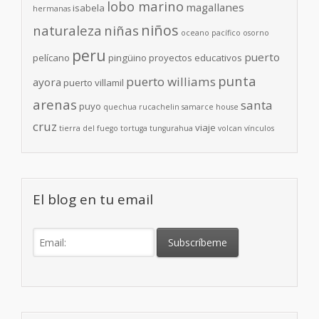
lobo marino
magallanes
isabela
hermanas
niños
naturaleza
niñas
oceano pacífico
osorno
peru
puerto
pelícano
pingüino
proyectos educativos
punta
puerto williams
ayora
puerto villamil
arenas
santa
puyo
quechua
rucachelin
samarce house
cruz
viaje
tierra del fuego
tortuga
tungurahua
volcan
vínculos
El blog en tu email