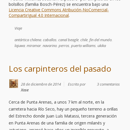
bolsillos (familia Bosch-Pérez)
se encuentra bajo una
Licencia Creative Commons Atribución-NoComercial-
CompartirIgual 4.0 Internacional
.
Viaje
antártica chilena
,
caballos
,
canal beagle
,
chile
,
fin del mundo
,
lajuwa
,
miramar
,
navarino
,
perros
,
puerto williams
,
ukika
Los carpinteros del pasado
28 de diciembre de 2014
Escrito por
3 comentarios
Xose
Cerca de Punta Arenas, a unos 7 km al norte, en la
carretera hacia Río Seco, hay un pequeño terreno a orillas
del Estrecho donde Juan Luís Matassi, tercera generación
en Punta Arenas de una familia de origen milanés y
asturiano, arrancó hace años un increíble proyecto, a