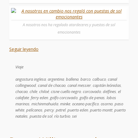
A nosotros nos ha regalado atardeceres y puestas de sol
emocionantes
Seguir leyendo
Viaje
angostura inglesa
,
argentina
,
ballena
,
barco
,
calbuco
,
canal
collingwood
,
canal de chacao
,
canal messier
,
capitán leónidas
,
chacao
,
chile
,
chiloé
,
cisne cuello negro
,
corcovado
,
delfines
,
el
calafate
,
ferry eden
,
golfo corcovado
,
golfo de penas
,
lobos
marinos
,
michinmahuida
,
minke
,
oceano pacífico
,
osorno
,
paso
white
,
pelícanos
,
percy
,
petrel
,
puerto eden
,
puerto montt
,
puerto
natales
,
puesta de sol
,
río turbio
,
sei