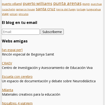
punta arenas
puerto williams
puerto villamil
puyo
quechua
santa cruz
rucachelin
samarce house
tierra del fuego
tortuga
tungurahua
viaje
volcan
vínculos
El blog en tu email
Webs amigas
[un espai per]
Rincón especial de Begonya Samit
CRAEV
Centro de Investigación y Asesoramiento de Educación Viva
Escuela con cerebro
Un espacio de documentación y debate sobre Neurodidáctica
Milanta
Materiales creativos para la educación
Nosaltres 4 viatgem