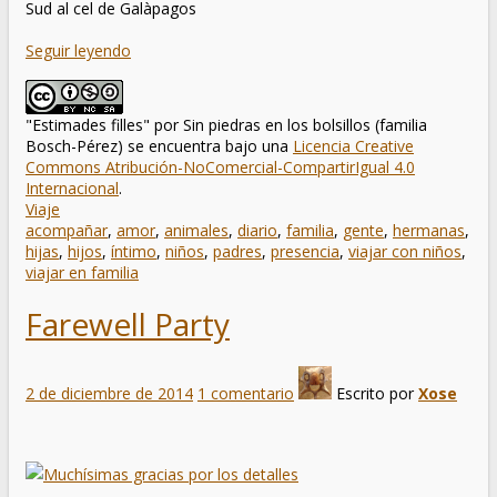
Sud al cel de Galàpagos
Seguir leyendo
"Estimades filles"
por
Sin piedras en los bolsillos (familia
Bosch-Pérez)
se encuentra bajo una
Licencia Creative
Commons Atribución-NoComercial-CompartirIgual 4.0
Internacional
.
Viaje
acompañar
,
amor
,
animales
,
diario
,
familia
,
gente
,
hermanas
,
hijas
,
hijos
,
íntimo
,
niños
,
padres
,
presencia
,
viajar con niños
,
viajar en familia
Farewell Party
2 de diciembre de 2014
1 comentario
Escrito por
Xose