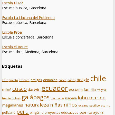
Escola Fluvià
Escuela pública, Barcelona
Escola La Llacuna del Poblenou
Escuela pública, Barcelona
Escola Proa
Escuela concertada, Barcelona
Escola el Roure
Escuela libre, Mediona, Barcelona
Etiquetas
chile
beagle
amigos
animales
aeropuerto
ambato
barco
baños
ecuador
cusco
darwin
escuela
familia
chiloé
fragata
galápagos
lobo marino
isabela
fuerte bulnes
hermanas
niños
naturaleza
niñas
magallanes
oceano pacífico
osorno
peru
puerto ayora
pelícano
pingüino
proyectos educativos