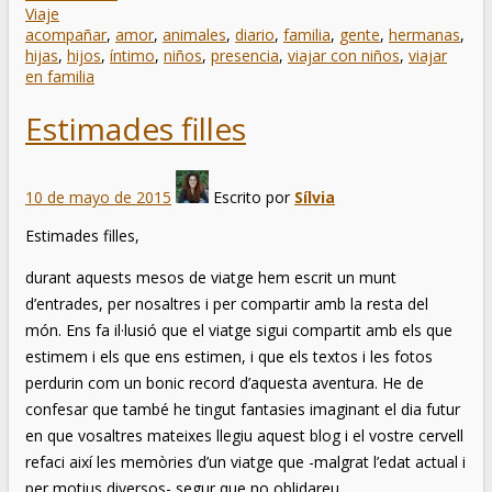
Viaje
acompañar
,
amor
,
animales
,
diario
,
familia
,
gente
,
hermanas
,
hijas
,
hijos
,
íntimo
,
niños
,
presencia
,
viajar con niños
,
viajar
en familia
Estimades filles
10 de mayo de 2015
Escrito por
Sílvia
Estimades filles,
durant aquests mesos de viatge hem escrit un munt
d’entrades, per nosaltres i per compartir amb la resta del
món. Ens fa il·lusió que el viatge sigui compartit amb els que
estimem i els que ens estimen, i que els textos i les fotos
perdurin com un bonic record d’aquesta aventura. He de
confesar que també he tingut fantasies imaginant el dia futur
en que vosaltres mateixes llegiu aquest blog i el vostre cervell
refaci així les memòries d’un viatge que -malgrat l’edat actual i
per motius diversos- segur que no oblidareu.