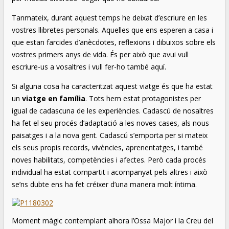
Tanmateix, durant aquest temps he deixat d’escriure en les
vostres llibretes personals. Aquelles que ens esperen a casa i
que estan farcides d’anècdotes, reflexions i dibuixos sobre els
vostres primers anys de vida. És per això que avui vull
escriure-us a vosaltres i vull fer-ho també aquí.
Si alguna cosa ha caracteritzat aquest viatge és que ha estat
un
viatge en família
. Tots hem estat protagonistes per
igual de cadascuna de les experiències. Cadascú de nosaltres
ha fet el seu procés d’adaptació a les noves cases, als nous
paisatges i a la nova gent. Cadascú s’emporta per si mateix
els seus propis records, vivències, aprenentatges, i també
noves habilitats, competències i afectes. Però cada procés
individual ha estat compartit i acompanyat pels altres i això
se’ns dubte ens ha fet créixer d’una manera molt íntima.
Moment màgic contemplant alhora l’Ossa Major i la Creu del