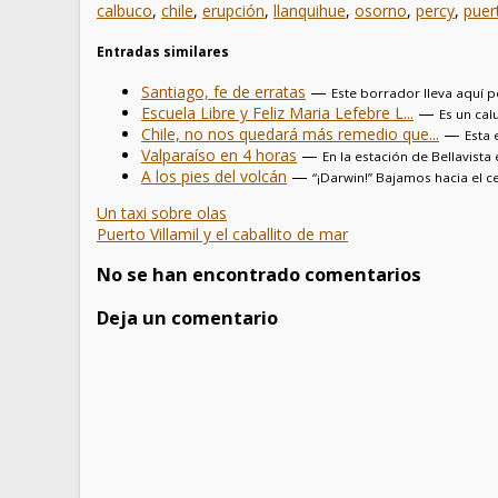
calbuco
,
chile
,
erupción
,
llanquihue
,
osorno
,
percy
,
puer
Entradas similares
Santiago, fe de erratas
—
Este borrador lleva aquí 
Escuela Libre y Feliz Maria Lefebre L...
—
Es un cal
Chile, no nos quedará más remedio que...
—
Esta 
Valparaíso en 4 horas
—
En la estación de Bellavista 
A los pies del volcán
—
“¡Darwin!” Bajamos hacia el ce
Un taxi sobre olas
Puerto Villamil y el caballito de mar
No se han encontrado comentarios
Deja un comentario