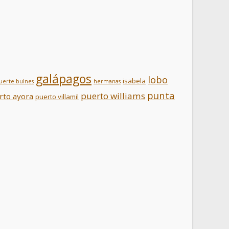
galápagos
lobo
isabela
uerte bulnes
hermanas
punta
puerto williams
rto ayora
puerto villamil