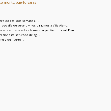
to montt
,
puerto varas
perdido casi dos semanas… ...
uroso día de verano y nos dirigimos a Villa Alem...
es una entrada sobre la marcha, ¡en tiempo real! Den...
el aire está saturado de agu...
ntro de Puerto ...