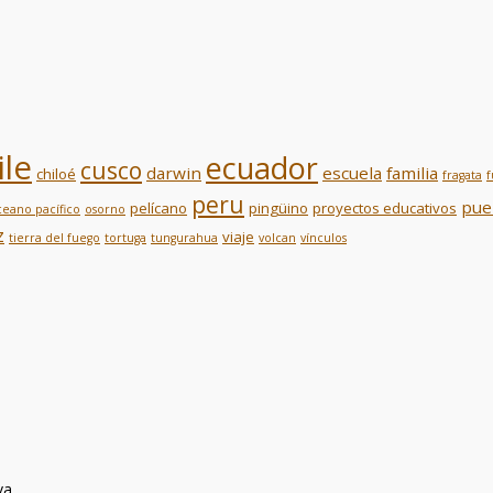
ile
ecuador
cusco
darwin
escuela
familia
chiloé
fragata
f
peru
pue
pelícano
pingüino
proyectos educativos
ceano pacífico
osorno
z
viaje
tierra del fuego
tortuga
tungurahua
volcan
vínculos
va