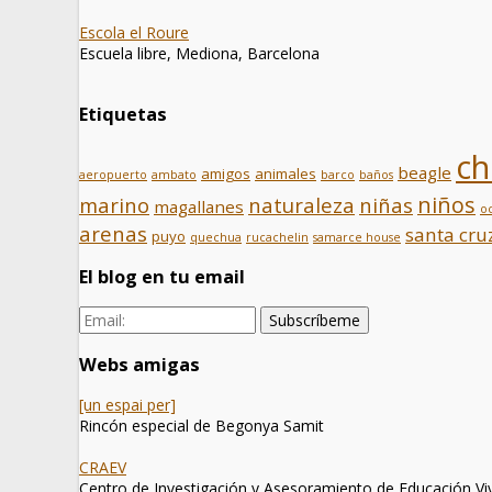
Escola el Roure
Escuela libre, Mediona, Barcelona
Etiquetas
ch
beagle
amigos
animales
aeropuerto
ambato
barco
baños
niños
marino
naturaleza
niñas
magallanes
o
arenas
santa cru
puyo
quechua
rucachelin
samarce house
El blog en tu email
Webs amigas
[un espai per]
Rincón especial de Begonya Samit
CRAEV
Centro de Investigación y Asesoramiento de Educación Vi