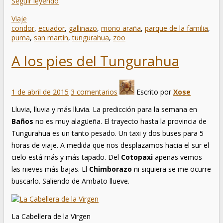
Seguir leyendo
Viaje
condor
,
ecuador
,
gallinazo
,
mono araña
,
parque de la familia
,
puma
,
san martin
,
tungurahua
,
zoo
A los pies del Tungurahua
1 de abril de 2015
3 comentarios
Escrito por
Xose
Lluvia, lluvia y más lluvia. La predicción para la semana en
Baños
no es muy alagüeña. El trayecto hasta la provincia de
Tungurahua es un tanto pesado. Un taxi y dos buses para 5
horas de viaje. A medida que nos desplazamos hacia el sur el
cielo está más y más tapado. Del
Cotopaxi
apenas vemos
las nieves más bajas. El
Chimborazo
ni siquiera se me ocurre
buscarlo. Saliendo de Ambato llueve.
La Cabellera de la Virgen