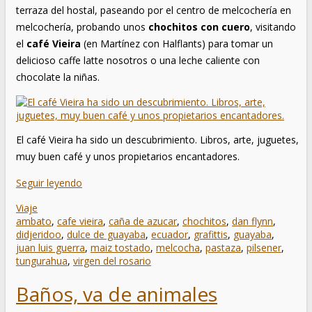
terraza del hostal, paseando por el centro de melcochería en
melcochería, probando unos
chochitos con cuero
, visitando
el
café Vieira
(en Martínez con Halflants) para tomar un
delicioso caffe latte nosotros o una leche caliente con
chocolate la niñas.
El café Vieira ha sido un descubrimiento. Libros, arte, juguetes,
muy buen café y unos propietarios encantadores.
Seguir leyendo
Viaje
ambato
,
cafe vieira
,
caña de azucar
,
chochitos
,
dan flynn
,
didjeridoo
,
dulce de guayaba
,
ecuador
,
grafittis
,
guayaba
,
juan luis guerra
,
maiz tostado
,
melcocha
,
pastaza
,
pilsener
,
tungurahua
,
virgen del rosario
Baños, va de animales