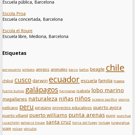
Escuela pública, Barcelona
Escola Proa
Escuela concertada, Barcelona
Escola el Roure
Escuela libre, Mediona, Barcelona
Etiquetas
chile
beagle
amigos
animales
aeropuerto
ambato
barco
baños
ecuador
cusco
darwin
escuela
familia
chiloé
fragata
galápagos
lobo marino
isabela
fuerte bulnes
hermanas
niños
naturaleza
niñas
magallanes
oceano pacífico
osorno
peru
puerto ayora
pelícano
pingüino
proyectos educativos
punta arenas
puerto williams
puerto villamil
puyo
quechua
santa cruz
rucachelin
samarce house
tierra del fuego
tortuga
tungurahua
viaje
volcan
vínculos