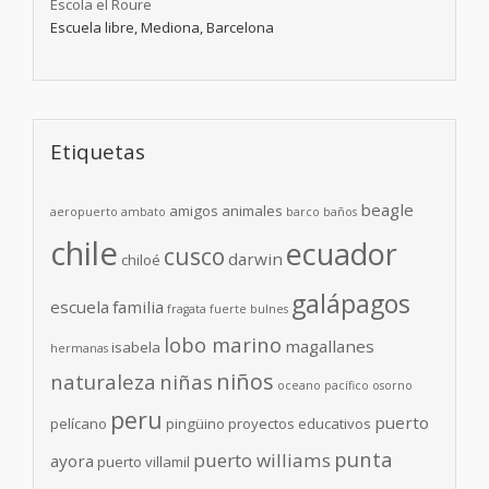
Escola el Roure
Escuela libre, Mediona, Barcelona
Etiquetas
beagle
amigos
animales
aeropuerto
ambato
barco
baños
chile
ecuador
cusco
darwin
chiloé
galápagos
escuela
familia
fragata
fuerte bulnes
lobo marino
magallanes
isabela
hermanas
niños
naturaleza
niñas
oceano pacífico
osorno
peru
puerto
pelícano
pingüino
proyectos educativos
punta
puerto williams
ayora
puerto villamil