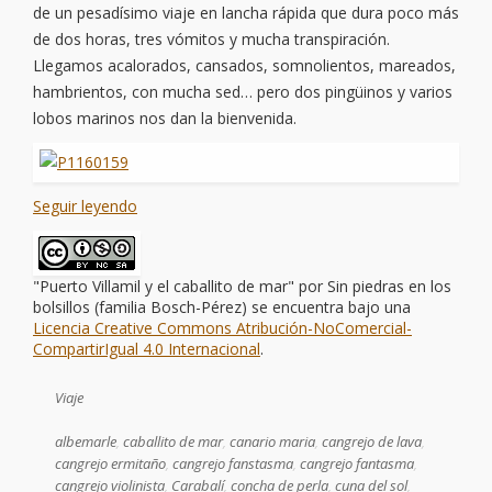
de un pesadísimo viaje en lancha rápida que dura poco más
de dos horas, tres vómitos y mucha transpiración.
Llegamos acalorados, cansados, somnolientos, mareados,
hambrientos, con mucha sed… pero dos pingüinos y varios
lobos marinos nos dan la bienvenida.
Seguir leyendo
"Puerto Villamil y el caballito de mar"
por
Sin piedras en los
bolsillos (familia Bosch-Pérez)
se encuentra bajo una
Licencia Creative Commons Atribución-NoComercial-
CompartirIgual 4.0 Internacional
.
Viaje
albemarle
,
caballito de mar
,
canario maria
,
cangrejo de lava
,
cangrejo ermitaño
,
cangrejo fanstasma
,
cangrejo fantasma
,
cangrejo violinista
,
Carabalí
,
concha de perla
,
cuna del sol
,