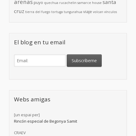
arenas
santa
puyo
quechua
rucachelin
samarce house
cruz
viaje
tierra del fuego
tortuga
tungurahua
volcan
vínculos
El blog en tu email
Webs amigas
[un espai per]
Rincón especial de Begonya Samit
CRAEV