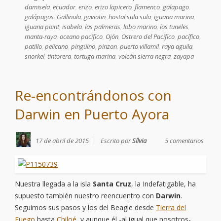
damisela
,
ecuador
,
erizo
,
erizo lapicero
,
flamenco
,
galapago
,
galápagos
,
Gallinula
,
gaviotin
,
hostal sula sula
,
iguana marina
,
iguana point
,
isabela
,
las palmeras
,
lobo marino
,
los tuneles
,
manta-raya
,
oceano pacífico
,
Ojón
,
Ostrero del Pacífico
,
pacífico
,
patillo
,
pelícano
,
pingüino
,
pinzon
,
puerto villamil
,
raya aguila
,
snorkel
,
tintorera
,
tortuga marina
,
volcán sierra negra
,
zayapa
Re-encontrándonos con
Darwin en Puerto Ayora
17 de abril de 2015
Escrito por
Sílvia
5 comentarios
Nuestra llegada a la isla
Santa Cruz
, la Indefatigable, ha
supuesto también nuestro reencuentro con
Darwin
.
Seguimos sus pasos y los del Beagle desde
Tierra del
Fuego
hasta
Chiloé
, y aunque él -al igual que nosotros-