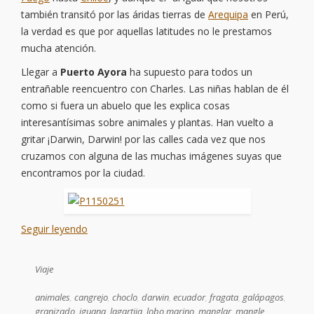
también transitó por las áridas tierras de
Arequipa
en Perú,
la verdad es que por aquellas latitudes no le prestamos
mucha atención.
Llegar a
Puerto Ayora
ha supuesto para todos un
entrañable reencuentro con Charles. Las niñas hablan de él
como si fuera un abuelo que les explica cosas
interesantísimas sobre animales y plantas. Han vuelto a
gritar ¡Darwin, Darwin! por las calles cada vez que nos
cruzamos con alguna de las muchas imágenes suyas que
encontramos por la ciudad.
Seguir leyendo
Viaje
animales
,
cangrejo
,
choclo
,
darwin
,
ecuador
,
fragata
,
galápagos
,
granizado
,
iguana
,
lagartija
,
lobo marino
,
manglar
,
mangle
,