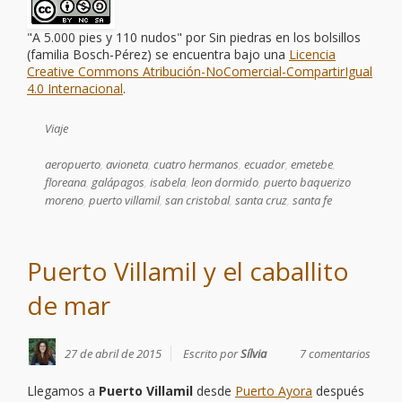
"A 5.000 pies y 110 nudos"
por
Sin piedras en los bolsillos
(familia Bosch-Pérez)
se encuentra bajo una
Licencia
Creative Commons Atribución-NoComercial-CompartirIgual
4.0 Internacional
.
Viaje
aeropuerto
,
avioneta
,
cuatro hermanos
,
ecuador
,
emetebe
,
floreana
,
galápagos
,
isabela
,
leon dormido
,
puerto baquerizo
moreno
,
puerto villamil
,
san cristobal
,
santa cruz
,
santa fe
Puerto Villamil y el caballito
de mar
27 de abril de 2015
Escrito por
Sílvia
7 comentarios
Llegamos a
Puerto Villamil
desde
Puerto Ayora
después