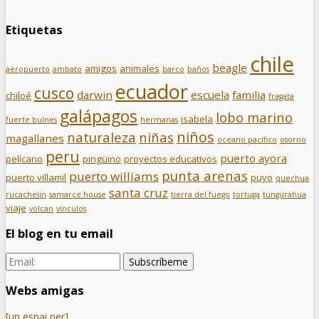
Etiquetas
chile
beagle
amigos
animales
aeropuerto
ambato
barco
baños
ecuador
cusco
darwin
escuela
familia
chiloé
fragata
galápagos
lobo marino
isabela
fuerte bulnes
hermanas
niños
naturaleza
niñas
magallanes
oceano pacífico
osorno
peru
puerto ayora
pelícano
pingüino
proyectos educativos
punta arenas
puerto williams
puerto villamil
puyo
quechua
santa cruz
rucachelin
samarce house
tierra del fuego
tortuga
tungurahua
viaje
volcan
vínculos
El blog en tu email
Webs amigas
[un espai per]