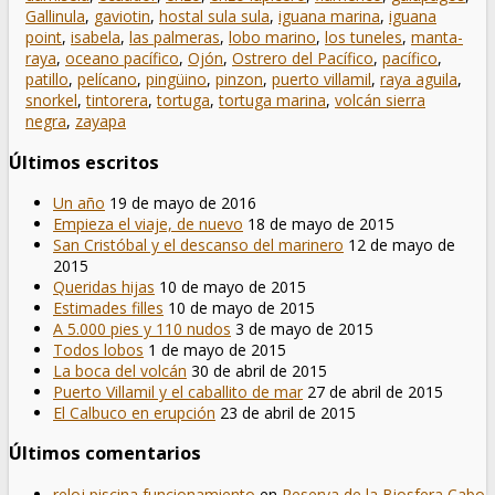
Gallinula
,
gaviotin
,
hostal sula sula
,
iguana marina
,
iguana
point
,
isabela
,
las palmeras
,
lobo marino
,
los tuneles
,
manta-
raya
,
oceano pacífico
,
Ojón
,
Ostrero del Pacífico
,
pacífico
,
patillo
,
pelícano
,
pingüino
,
pinzon
,
puerto villamil
,
raya aguila
,
snorkel
,
tintorera
,
tortuga
,
tortuga marina
,
volcán sierra
negra
,
zayapa
Últimos escritos
Un año
19 de mayo de 2016
Empieza el viaje, de nuevo
18 de mayo de 2015
San Cristóbal y el descanso del marinero
12 de mayo de
2015
Queridas hijas
10 de mayo de 2015
Estimades filles
10 de mayo de 2015
A 5.000 pies y 110 nudos
3 de mayo de 2015
Todos lobos
1 de mayo de 2015
La boca del volcán
30 de abril de 2015
Puerto Villamil y el caballito de mar
27 de abril de 2015
El Calbuco en erupción
23 de abril de 2015
Últimos comentarios
reloj piscina funcionamiento
en
Reserva de la Biosfera Cabo