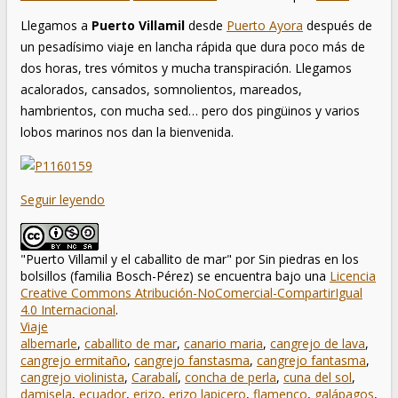
Llegamos a
Puerto Villamil
desde
Puerto Ayora
después de
un pesadísimo viaje en lancha rápida que dura poco más de
dos horas, tres vómitos y mucha transpiración. Llegamos
acalorados, cansados, somnolientos, mareados,
hambrientos, con mucha sed… pero dos pingüinos y varios
lobos marinos nos dan la bienvenida.
Seguir leyendo
"Puerto Villamil y el caballito de mar"
por
Sin piedras en los
bolsillos (familia Bosch-Pérez)
se encuentra bajo una
Licencia
Creative Commons Atribución-NoComercial-CompartirIgual
4.0 Internacional
.
Viaje
albemarle
,
caballito de mar
,
canario maria
,
cangrejo de lava
,
cangrejo ermitaño
,
cangrejo fanstasma
,
cangrejo fantasma
,
cangrejo violinista
,
Carabalí
,
concha de perla
,
cuna del sol
,
damisela
,
ecuador
,
erizo
,
erizo lapicero
,
flamenco
,
galápagos
,