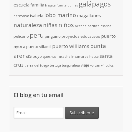
galápagos
escuela
familia
fragata
fuerte bulnes
lobo marino
magallanes
isabela
hermanas
niños
naturaleza
niñas
oceano pacífico
osorno
peru
puerto
pelícano
pingüino
proyectos educativos
punta
puerto williams
ayora
puerto villamil
arenas
santa
puyo
quechua
rucachelin
samarce house
cruz
viaje
tierra del fuego
tortuga
tungurahua
volcan
vínculos
El blog en tu email