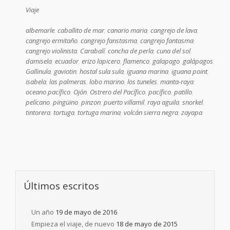
Viaje
albemarle
,
caballito de mar
,
canario maria
,
cangrejo de lava
,
cangrejo ermitaño
,
cangrejo fanstasma
,
cangrejo fantasma
,
cangrejo violinista
,
Carabalí
,
concha de perla
,
cuna del sol
,
damisela
,
ecuador
,
erizo lapicero
,
flamenco
,
galapago
,
galápagos
,
Gallinula
,
gaviotin
,
hostal sula sula
,
iguana marina
,
iguana point
,
isabela
,
las palmeras
,
lobo marino
,
los tuneles
,
manta-raya
,
oceano pacífico
,
Ojón
,
Ostrero del Pacífico
,
pacífico
,
patillo
,
pelícano
,
pingüino
,
pinzon
,
puerto villamil
,
raya aguila
,
snorkel
,
tintorera
,
tortuga
,
tortuga marina
,
volcán sierra negra
,
zayapa
Últimos escritos
Un año
19 de mayo de 2016
Empieza el viaje, de nuevo
18 de mayo de 2015