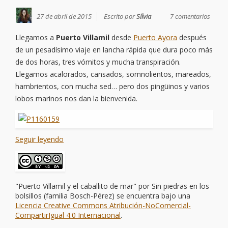
27 de abril de 2015
Escrito por
Sílvia
7 comentarios
Llegamos a
Puerto Villamil
desde
Puerto Ayora
después
de un pesadísimo viaje en lancha rápida que dura poco más
de dos horas, tres vómitos y mucha transpiración.
Llegamos acalorados, cansados, somnolientos, mareados,
hambrientos, con mucha sed… pero dos pingüinos y varios
lobos marinos nos dan la bienvenida.
Seguir leyendo
"Puerto Villamil y el caballito de mar"
por
Sin piedras en los
bolsillos (familia Bosch-Pérez)
se encuentra bajo una
Licencia Creative Commons Atribución-NoComercial-
CompartirIgual 4.0 Internacional
.