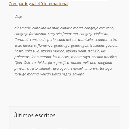
CompartirIgual 4.0 Internacional
.
Viaje
albemarle
,
caballito de mar
,
canario maria
,
cangrejo ermitaño
,
cangrejo fanstasma
,
cangrejo fantasma
,
cangrejo violinista
,
Carabalí
,
concha de perla
,
cuna del sol
,
damisela
,
ecuador
,
erizo
,
erizo lapicero
,
flamenco
,
galapago
,
galápagos
,
Gallinula
,
gaviotin
,
hostal sula sula
,
iguana marina
,
iguana point
,
isabela
,
las
palmeras
,
lobo marino
,
los tuneles
,
manta-raya
,
oceano pacífico
,
Ojón
,
Ostrero del Pacífico
,
pacífico
,
patillo
,
pelícano
,
pingüino
,
pinzon
,
puerto villamil
,
raya aguila
,
snorkel
,
tintorera
,
tortuga
,
tortuga marina
,
volcán sierra negra
,
zayapa
Últimos escritos