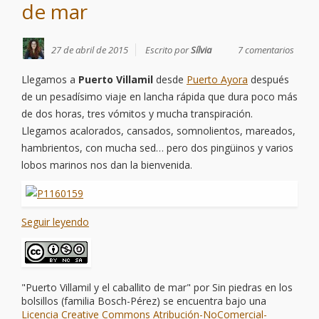
de mar
27 de abril de 2015
Escrito por
Sílvia
7 comentarios
Llegamos a
Puerto Villamil
desde
Puerto Ayora
después
de un pesadísimo viaje en lancha rápida que dura poco más
de dos horas, tres vómitos y mucha transpiración.
Llegamos acalorados, cansados, somnolientos, mareados,
hambrientos, con mucha sed… pero dos pingüinos y varios
lobos marinos nos dan la bienvenida.
Seguir leyendo
"Puerto Villamil y el caballito de mar"
por
Sin piedras en los
bolsillos (familia Bosch-Pérez)
se encuentra bajo una
Licencia Creative Commons Atribución-NoComercial-