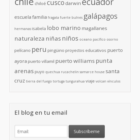
chile
ecuador
cusco
darwin
chiloé
galápagos
escuela
familia
fragata
fuerte bulnes
lobo marino
magallanes
isabela
hermanas
niños
naturaleza
niñas
oceano pacífico
osorno
peru
puerto
pelícano
pingüino
proyectos educativos
punta
puerto williams
ayora
puerto villamil
arenas
santa
puyo
quechua
rucachelin
samarce house
cruz
viaje
tierra del fuego
tortuga
tungurahua
volcan
vínculos
El blog en tu email