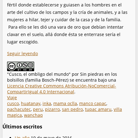
fértil donde establecerse y guiasen a los hombres en el
arte del cultivo de los campos y la cría de animales, y a las
mujeres a hilar, tejer y cuidar de la casa y de la familia.
Para ello se les dió una vara de oro que debían intentar
clavar en el suelo, allá donde ésta se enterrase sería el
lugar escogido.
Seguir leyendo
"Cusco, el ombligo del mundo"
por
Sin piedras en los
bolsillos (familia Bosch-Pérez)
se encuentra bajo una
Licencia Creative Commons Atribución-NoComercial-
CompartirIgual 4.0 Internacional
.
Viaje
cusco
,
huatanay
,
inka
,
mama oclla
,
manco capac
,
pachacutec
,
peru
,
pizarro
,
san pedro
,
tupac amaru
,
villa
magica
,
wanchaq
Últimos escritos
Un año
19 de mayo de 2016