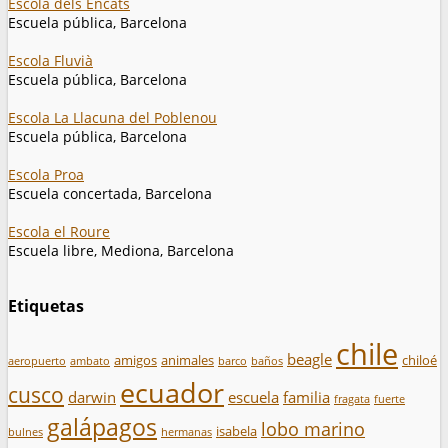
Escola dels Encats
Escuela pública, Barcelona
Escola Fluvià
Escuela pública, Barcelona
Escola La Llacuna del Poblenou
Escuela pública, Barcelona
Escola Proa
Escuela concertada, Barcelona
Escola el Roure
Escuela libre, Mediona, Barcelona
Etiquetas
chile
beagle
amigos
animales
chiloé
aeropuerto
ambato
barco
baños
ecuador
cusco
darwin
escuela
familia
fragata
fuerte
galápagos
lobo marino
isabela
bulnes
hermanas