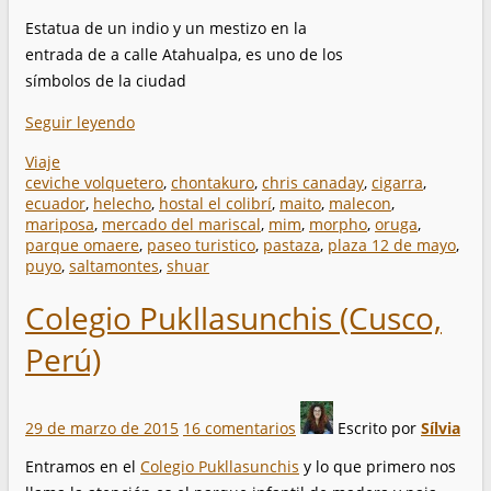
Estatua de un indio y un mestizo en la
entrada de a calle Atahualpa, es uno de los
símbolos de la ciudad
Seguir leyendo
Viaje
ceviche volquetero
,
chontakuro
,
chris canaday
,
cigarra
,
ecuador
,
helecho
,
hostal el colibrí
,
maito
,
malecon
,
mariposa
,
mercado del mariscal
,
mim
,
morpho
,
oruga
,
parque omaere
,
paseo turistico
,
pastaza
,
plaza 12 de mayo
,
puyo
,
saltamontes
,
shuar
Colegio Pukllasunchis (Cusco,
Perú)
29 de marzo de 2015
16 comentarios
Escrito por
Sílvia
Entramos en el
Colegio Pukllasunchis
y lo que primero nos