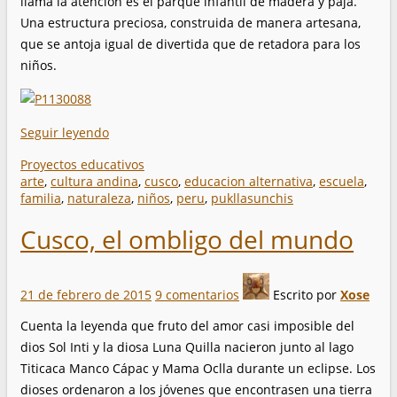
llama la atención es el parque infantil de madera y paja.
Una estructura preciosa, construida de manera artesana,
que se antoja igual de divertida que de retadora para los
niños.
Seguir leyendo
Proyectos educativos
arte
,
cultura andina
,
cusco
,
educacion alternativa
,
escuela
,
familia
,
naturaleza
,
niños
,
peru
,
pukllasunchis
Cusco, el ombligo del mundo
21 de febrero de 2015
9 comentarios
Escrito por
Xose
Cuenta la leyenda que fruto del amor casi imposible del
dios Sol Inti y la diosa Luna Quilla nacieron junto al lago
Titicaca Manco Cápac y Mama Oclla durante un eclipse. Los
dioses ordenaron a los jóvenes que encontrasen una tierra