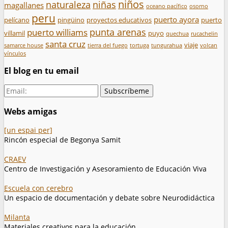
niños
naturaleza
niñas
magallanes
oceano pacífico
osorno
peru
puerto ayora
pelícano
pingüino
proyectos educativos
puerto
punta arenas
puerto williams
villamil
puyo
quechua
rucachelin
santa cruz
viaje
samarce house
tierra del fuego
tortuga
tungurahua
volcan
vínculos
El blog en tu email
Webs amigas
[un espai per]
Rincón especial de Begonya Samit
CRAEV
Centro de Investigación y Asesoramiento de Educación Viva
Escuela con cerebro
Un espacio de documentación y debate sobre Neurodidáctica
Milanta
Materiales creativos para la educación