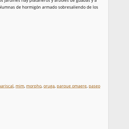
os jardines hay plataneros y árboles de guabas y a
n columnas de hormigón armado sobresaliendo de los
ariscal
,
mim
,
morpho
,
oruga
,
parque omaere
,
paseo