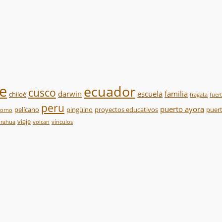
le
ecuador
cusco
darwin
escuela
familia
chiloé
fragata
fuer
peru
puerto ayora
pelícano
pingüino
proyectos educativos
puert
sorno
viaje
urahua
volcan
vínculos