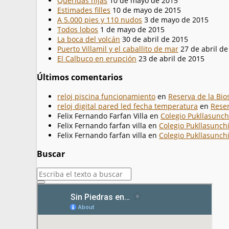
Queridas hijas
10 de mayo de 2015
Estimades filles
10 de mayo de 2015
A 5.000 pies y 110 nudos
3 de mayo de 2015
Todos lobos
1 de mayo de 2015
La boca del volcán
30 de abril de 2015
Puerto Villamil y el caballito de mar
27 de abril d
El Calbuco en erupción
23 de abril de 2015
Últimos comentarios
reloj piscina funcionamiento
en
Reserva de la Bio
reloj digital pared led fecha temperatura
en
Reser
Felix Fernando Farfan Villa
en
Colegio Pukllasunch
Felix Fernando farfan villa
en
Colegio Pukllasunchi
Felix Fernando farfan villa
en
Colegio Pukllasunchi
Buscar