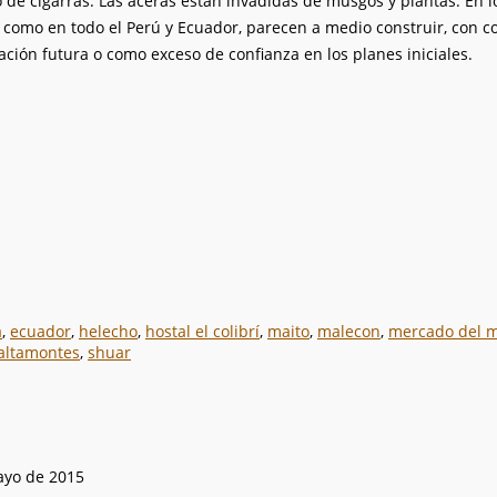
 de cigarras. Las aceras están invadidas de musgos y plantas. En l
s, como en todo el Perú y Ecuador, parecen a medio construir, co
ción futura o como exceso de confianza en los planes iniciales.
a
,
ecuador
,
helecho
,
hostal el colibrí
,
maito
,
malecon
,
mercado del m
altamontes
,
shuar
ayo de 2015