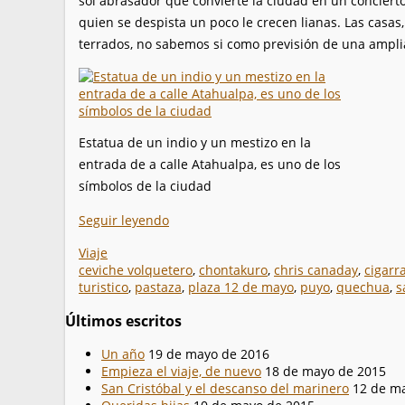
sol abrasador que convierte la ciudad en un concierto
quien se despista un poco le crecen lianas. Las casa
terrados, no sabemos si como previsión de una amplia
Estatua de un indio y un mestizo en la
entrada de a calle Atahualpa, es uno de los
símbolos de la ciudad
Seguir leyendo
Viaje
ceviche volquetero
,
chontakuro
,
chris canaday
,
cigarr
turistico
,
pastaza
,
plaza 12 de mayo
,
puyo
,
quechua
,
s
Últimos escritos
Un año
19 de mayo de 2016
Empieza el viaje, de nuevo
18 de mayo de 2015
San Cristóbal y el descanso del marinero
12 de m