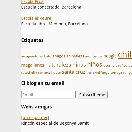
Escola Proa
Escuela concertada, Barcelona
Escola el Roure
Escuela libre, Mediona, Barcelona
Etiquetas
chi
beagle
amigos
animales
aeropuerto
ambato
barco
baños
niños
naturaleza
niñas
magallanes
oceano pacífico
o
santa cruz
rucachelin
samarce house
tierra del fuego
tortuga
tung
El blog en tu email
Webs amigas
[un espai per]
Rincón especial de Begonya Samit