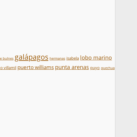
galápagos
lobo marino
isabela
te bulnes
hermanas
punta arenas
puerto williams
o villamil
puyo
quechua