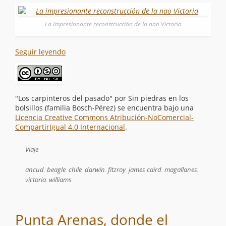
La impresionante reconstrucción de la nao Victoria
Seguir leyendo
"Los carpinteros del pasado"
por
Sin piedras en los
bolsillos (familia Bosch-Pérez)
se encuentra bajo una
Licencia Creative Commons Atribución-NoComercial-
CompartirIgual 4.0 Internacional
.
Viaje
ancud
,
beagle
,
chile
,
darwin
,
fitzroy
,
james caird
,
magallanes
,
victoria
,
williams
Punta Arenas, donde el