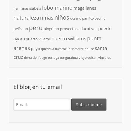
lobo marino
magallanes
isabela
hermanas
niños
naturaleza
niñas
oceano pacífico
osorno
peru
puerto
pelícano
pingüino
proyectos educativos
punta
puerto williams
ayora
puerto villamil
arenas
santa
puyo
quechua
rucachelin
samarce house
cruz
viaje
tierra del fuego
tortuga
tungurahua
volcan
vínculos
El blog en tu email