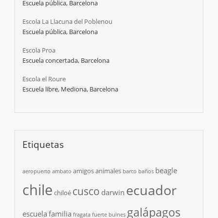
Escuela pública, Barcelona
Escola La Llacuna del Poblenou
Escuela pública, Barcelona
Escola Proa
Escuela concertada, Barcelona
Escola el Roure
Escuela libre, Mediona, Barcelona
Etiquetas
beagle
amigos
animales
aeropuerto
ambato
barco
baños
chile
ecuador
cusco
darwin
chiloé
galápagos
escuela
familia
fragata
fuerte bulnes