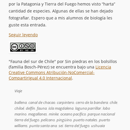
por la Patagonia y Tierra del Fuego hemos visto “harta”
cantidad de especies. Algunas de ellas se han dejado
fotografiar. Espero que a mis alumnos de biología les
guste esta entrada.
Seguir leyendo
"Fauna del sur de Chile"
por
Sin piedras en los bolsillos
(familia Bosch-Pérez)
se encuentra bajo una
Licencia
Creative Commons Atribución-NoComercial-
CompartirIgual 4.0 Internacional
.
Viaje
ballena
,
canal de chacao
,
carpintero
,
cerro de la bandera
,
chile
,
chiloé
,
delfín
,
fauna
,
isla magdalena
,
laguna parrillar
,
lobo
marino
,
magallanes
,
minke
,
oceano pacífico
,
parque nacional
tierra del fuego
,
pelícano
,
pingüino
,
puerto natales
,
puerto
williams
,
punta santa ana
,
sei
,
tierra del fuego
,
ushuaia