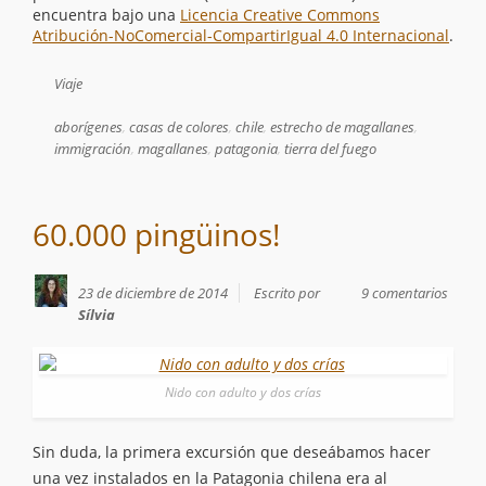
encuentra bajo una
Licencia Creative Commons
Atribución-NoComercial-CompartirIgual 4.0 Internacional
.
Viaje
aborígenes
,
casas de colores
,
chile
,
estrecho de magallanes
,
immigración
,
magallanes
,
patagonia
,
tierra del fuego
60.000 pingüinos!
23 de diciembre de 2014
Escrito por
9 comentarios
Sílvia
Nido con adulto y dos crías
Sin duda, la primera excursión que deseábamos hacer
una vez instalados en la Patagonia chilena era al