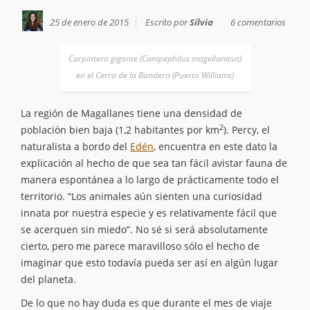
25 de enero de 2015
Escrito por
Sílvia
6 comentarios
Carpintero gigante (Campephilus magellanicus)
en el Cerro de la Bandera (Puerto Williams)
La región de Magallanes tiene una densidad de
2
población bien baja (1,2 habitantes por km
). Percy, el
naturalista a bordo del
Edén
, encuentra en este dato la
explicación al hecho de que sea tan fácil avistar fauna de
manera espontánea a lo largo de prácticamente todo el
territorio. “Los animales aún sienten una curiosidad
innata por nuestra especie y es relativamente fácil que
se acerquen sin miedo”. No sé si será absolutamente
cierto, pero me parece maravilloso sólo el hecho de
imaginar que esto todavía pueda ser así en algún lugar
del planeta.
De lo que no hay duda es que durante el mes de viaje