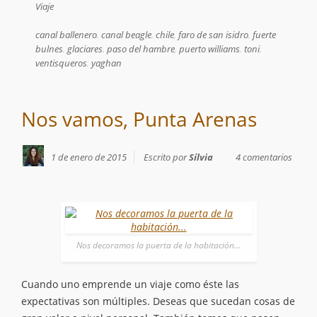
Viaje
canal ballenero
,
canal beagle
,
chile
,
faro de san isidro
,
fuerte
bulnes
,
glaciares
,
paso del hambre
,
puerto williams
,
toni
,
ventisqueros
,
yaghan
Nos vamos, Punta Arenas
1 de enero de 2015
Escrito por
Sílvia
4 comentarios
Nos decoramos la puerta de la habitación…
Cuando uno emprende un viaje como éste las
expectativas son múltiples. Deseas que sucedan cosas de