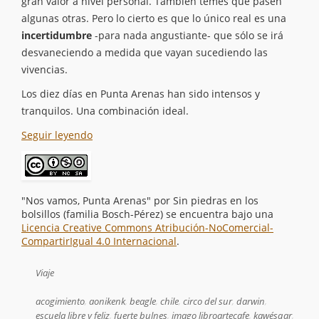
gran valor a nivel personal. También temes que pasen
algunas otras. Pero lo cierto es que lo único real es una
incertidumbre
-para nada angustiante- que sólo se irá
desvaneciendo a medida que vayan sucediendo las
vivencias.
Los diez días en Punta Arenas han sido intensos y
tranquilos. Una combinación ideal.
Seguir leyendo
"Nos vamos, Punta Arenas"
por
Sin piedras en los
bolsillos (familia Bosch-Pérez)
se encuentra bajo una
Licencia Creative Commons Atribución-NoComercial-
CompartirIgual 4.0 Internacional
.
Viaje
acogimiento
,
aonikenk
,
beagle
,
chile
,
circo del sur
,
darwin
,
escuela libre y feliz
,
fuerte bulnes
,
imago libroartecafe
,
kawésqar
,