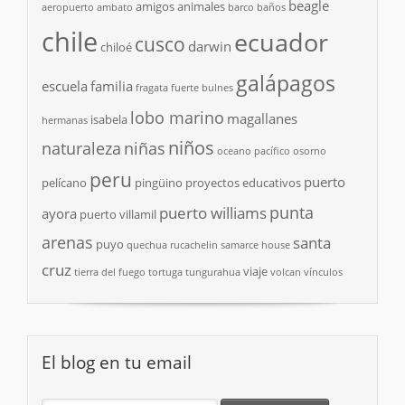
beagle
amigos
animales
aeropuerto
ambato
barco
baños
chile
ecuador
cusco
darwin
chiloé
galápagos
escuela
familia
fragata
fuerte bulnes
lobo marino
magallanes
isabela
hermanas
niños
naturaleza
niñas
oceano pacífico
osorno
peru
puerto
pelícano
pingüino
proyectos educativos
punta
puerto williams
ayora
puerto villamil
arenas
santa
puyo
quechua
rucachelin
samarce house
cruz
viaje
tierra del fuego
tortuga
tungurahua
volcan
vínculos
El blog en tu email