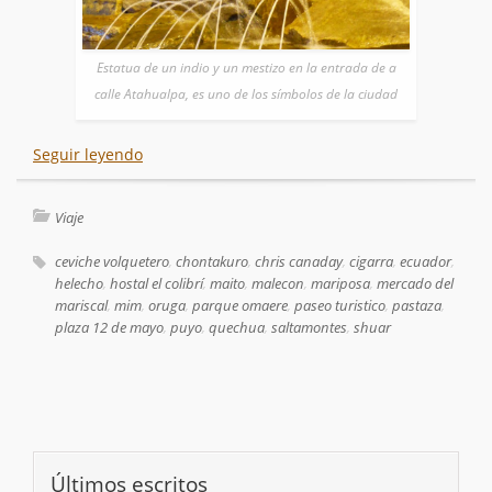
Estatua de un indio y un mestizo en la entrada de a
calle Atahualpa, es uno de los símbolos de la ciudad
Seguir leyendo
Viaje
ceviche volquetero
,
chontakuro
,
chris canaday
,
cigarra
,
ecuador
,
helecho
,
hostal el colibrí
,
maito
,
malecon
,
mariposa
,
mercado del
mariscal
,
mim
,
oruga
,
parque omaere
,
paseo turistico
,
pastaza
,
plaza 12 de mayo
,
puyo
,
quechua
,
saltamontes
,
shuar
Últimos escritos