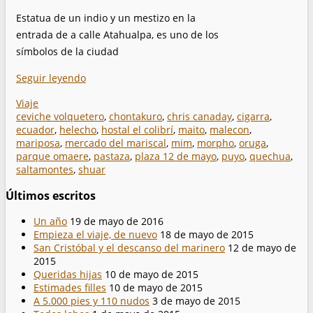
Estatua de un indio y un mestizo en la
entrada de a calle Atahualpa, es uno de los
símbolos de la ciudad
Seguir leyendo
Viaje
ceviche volquetero
,
chontakuro
,
chris canaday
,
cigarra
,
ecuador
,
helecho
,
hostal el colibrí
,
maito
,
malecon
,
mariposa
,
mercado del mariscal
,
mim
,
morpho
,
oruga
,
parque omaere
,
pastaza
,
plaza 12 de mayo
,
puyo
,
quechua
,
saltamontes
,
shuar
Últimos escritos
Un año
19 de mayo de 2016
Empieza el viaje, de nuevo
18 de mayo de 2015
San Cristóbal y el descanso del marinero
12 de mayo de
2015
Queridas hijas
10 de mayo de 2015
Estimades filles
10 de mayo de 2015
A 5.000 pies y 110 nudos
3 de mayo de 2015