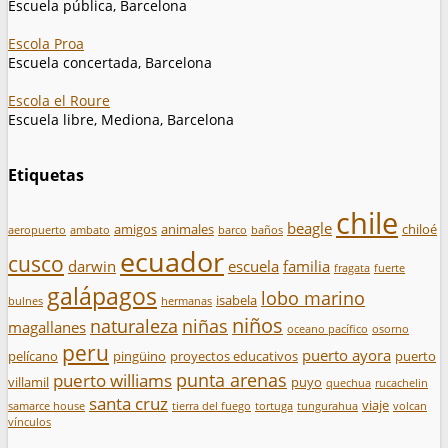
Escuela pública, Barcelona
Escola Proa
Escuela concertada, Barcelona
Escola el Roure
Escuela libre, Mediona, Barcelona
Etiquetas
chile
beagle
amigos
animales
chiloé
aeropuerto
ambato
barco
baños
ecuador
cusco
darwin
escuela
familia
fragata
fuerte
galápagos
lobo marino
isabela
bulnes
hermanas
niños
naturaleza
niñas
magallanes
oceano pacífico
osorno
peru
puerto ayora
pelícano
pingüino
proyectos educativos
puerto
punta arenas
puerto williams
villamil
puyo
quechua
rucachelin
santa cruz
viaje
samarce house
tierra del fuego
tortuga
tungurahua
volcan
vínculos