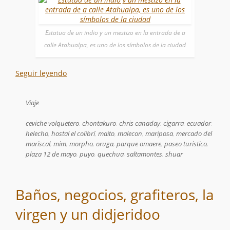
Estatua de un indio y un mestizo en la entrada de a
calle Atahualpa, es uno de los símbolos de la ciudad
Seguir leyendo
Viaje
ceviche volquetero
,
chontakuro
,
chris canaday
,
cigarra
,
ecuador
,
helecho
,
hostal el colibrí
,
maito
,
malecon
,
mariposa
,
mercado del
mariscal
,
mim
,
morpho
,
oruga
,
parque omaere
,
paseo turistico
,
plaza 12 de mayo
,
puyo
,
quechua
,
saltamontes
,
shuar
Baños, negocios, grafiteros, la
virgen y un didjeridoo