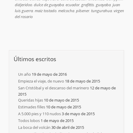
didjeridoo
,
dulce de guayaba
,
ecuador
,
grafittis
,
guayaba
,
juan
luis guerra
,
maiz tostado
,
melcocha
,
pilsener
,
tungurahua
,
virgen
del rosario
Últimos escritos
Un año
19 de mayo de 2016
Empieza el viaje, de nuevo
18 de mayo de 2015
San Cristóbal y el descanso del marinero
12 de mayo de
2015
Queridas hijas
10 de mayo de 2015
Estimades filles
10 de mayo de 2015
A 5.000 pies y 110 nudos
3 de mayo de 2015
Todos lobos
1 de mayo de 2015
La boca del volcán
30 de abril de 2015