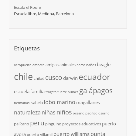
Escola el Roure
Escuela libre, Mediona, Barcelona
Etiquetas
beagle
amigos
animales
aeropuerto
ambato
barco
baños
chile
ecuador
cusco
darwin
chiloé
galápagos
escuela
familia
fragata
fuerte bulnes
lobo marino
magallanes
isabela
hermanas
niños
naturaleza
niñas
oceano pacífico
osorno
peru
puerto
pelícano
pingüino
proyectos educativos
punta
puerto williams
ayora
puerto villamil