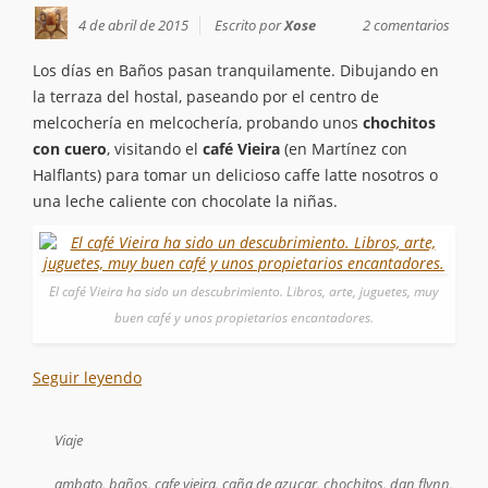
4 de abril de 2015
Escrito por
Xose
2 comentarios
Los días en Baños pasan tranquilamente. Dibujando en
la terraza del hostal, paseando por el centro de
melcochería en melcochería, probando unos
chochitos
con cuero
, visitando el
café Vieira
(en Martínez con
Halflants) para tomar un delicioso caffe latte nosotros o
una leche caliente con chocolate la niñas.
El café Vieira ha sido un descubrimiento. Libros, arte, juguetes, muy
buen café y unos propietarios encantadores.
Seguir leyendo
Viaje
ambato
,
baños
,
cafe vieira
,
caña de azucar
,
chochitos
,
dan flynn
,