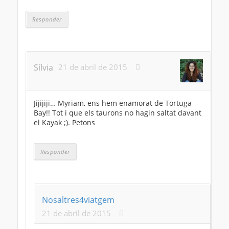
Responder
Sílvia
21 de abril de 2015
Jijijiji… Myriam, ens hem enamorat de Tortuga
Bay!! Tot i que els taurons no hagin saltat davant
el Kayak ;). Petons
Responder
Nosaltres4viatgem
21 de abril de 2015