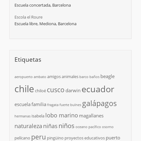
Escuela concertada, Barcelona
Escola el Roure
Escuela libre, Mediona, Barcelona
Etiquetas
beagle
amigos
animales
aeropuerto
ambato
barco
baños
chile
ecuador
cusco
darwin
chiloé
galápagos
escuela
familia
fragata
fuerte bulnes
lobo marino
magallanes
isabela
hermanas
niños
naturaleza
niñas
oceano pacífico
osorno
peru
puerto
pelícano
pingüino
proyectos educativos