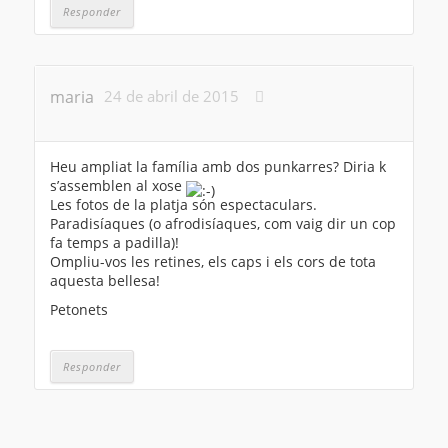
Responder
maria
24 de abril de 2015
Heu ampliat la família amb dos punkarres? Diria k
s’assemblen al xose
Les fotos de la platja són espectaculars.
Paradisíaques (o afrodisíaques, com vaig dir un cop
fa temps a padilla)!
Ompliu-vos les retines, els caps i els cors de tota
aquesta bellesa!
Petonets
Responder