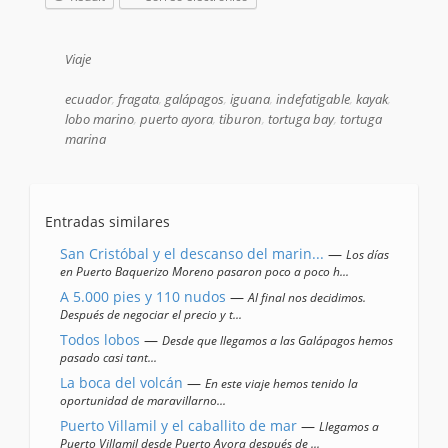
Viaje
ecuador
,
fragata
,
galápagos
,
iguana
,
indefatigable
,
kayak
,
lobo marino
,
puerto ayora
,
tiburon
,
tortuga bay
,
tortuga
marina
Entradas similares
San Cristóbal y el descanso del marin...
—
Los días
en Puerto Baquerizo Moreno pasaron poco a poco h...
A 5.000 pies y 110 nudos
—
Al final nos decidimos.
Después de negociar el precio y t...
Todos lobos
—
Desde que llegamos a las Galápagos hemos
pasado casi tant...
La boca del volcán
—
En este viaje hemos tenido la
oportunidad de maravillarno...
Puerto Villamil y el caballito de mar
—
Llegamos a
Puerto Villamil desde Puerto Ayora después de ...