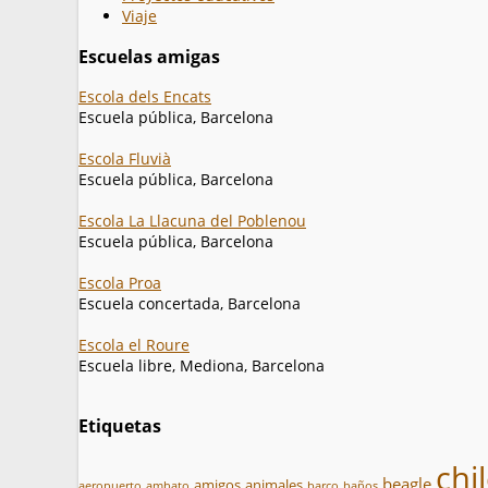
Viaje
Escuelas amigas
Escola dels Encats
Escuela pública, Barcelona
Escola Fluvià
Escuela pública, Barcelona
Escola La Llacuna del Poblenou
Escuela pública, Barcelona
Escola Proa
Escuela concertada, Barcelona
Escola el Roure
Escuela libre, Mediona, Barcelona
Etiquetas
chi
beagle
amigos
animales
aeropuerto
ambato
barco
baños