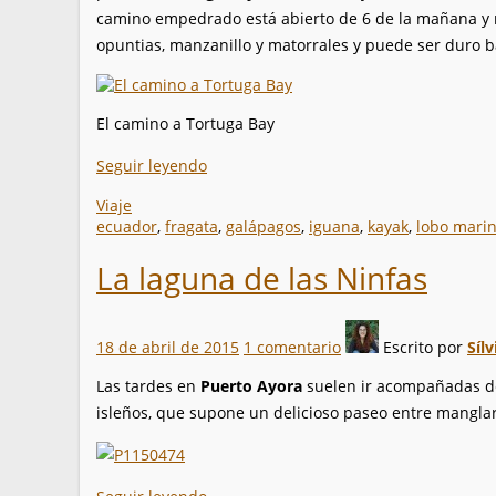
camino empedrado está abierto de 6 de la mañana y n
opuntias, manzanillo y matorrales y puede ser duro ba
El camino a Tortuga Bay
Seguir leyendo
Viaje
ecuador
,
fragata
,
galápagos
,
iguana
,
kayak
,
lobo mari
La laguna de las Ninfas
18 de abril de 2015
1 comentario
Escrito por
Sílv
Las tardes en
Puerto Ayora
suelen ir acompañadas de
isleños, que supone un delicioso paseo entre manglar