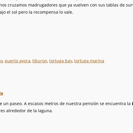
os cruzamos madrugadores que ya vuelven con sus tablas de surf 
jo el sol pero la recompensa lo vale.
no
,
puerto ayora
,
tiburon
,
tortuga bay
,
tortuga marina
ia
 un paseo. A escasos metros de nuestra pensión se encuentra la
es alrededor de la laguna.