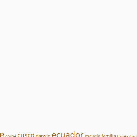
le
ecuador
cusco
darwin
escuela
familia
chiloé
fragata
fuer