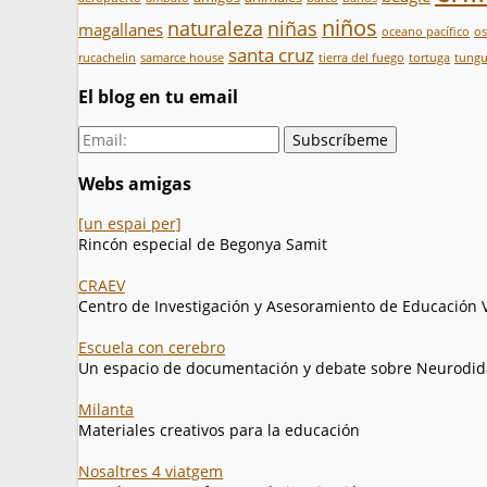
niños
naturaleza
niñas
magallanes
oceano pacífico
o
santa cruz
rucachelin
samarce house
tierra del fuego
tortuga
tung
El blog en tu email
Webs amigas
[un espai per]
Rincón especial de Begonya Samit
CRAEV
Centro de Investigación y Asesoramiento de Educación 
Escuela con cerebro
Un espacio de documentación y debate sobre Neurodid
Milanta
Materiales creativos para la educación
Nosaltres 4 viatgem