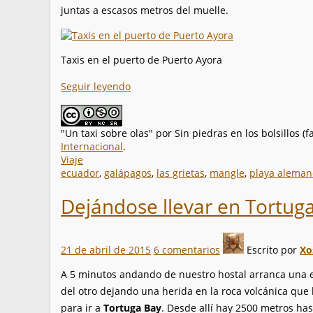
juntas a escasos metros del muelle.
Taxis en el puerto de Puerto Ayora
Seguir leyendo
"Un taxi sobre olas"
por
Sin piedras en los bolsillos (
Internacional
.
Viaje
ecuador
,
galápagos
,
las grietas
,
mangle
,
playa aleman
Dejándose llevar en Tortug
21 de abril de 2015
6 comentarios
Escrito por
Xo
A 5 minutos andando de nuestro hostal arranca una es
del otro dejando una herida en la roca volcánica que 
para ir a
Tortuga Bay
. Desde allí hay 2500 metros has