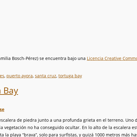
familia Bosch-Pérez)
se encuentra bajo una
Licencia Creative Comm
es
,
puerto ayora
,
santa cruz
,
tortuga bay
a Bay
se
calera de piedra junto a una profunda grieta en el terreno. Uno 
la vegetación no ha conseguido ocultar. En lo alto de la escalera e
ta la playa “brava”, solo para surfistas, y quizá 1000 metros más h