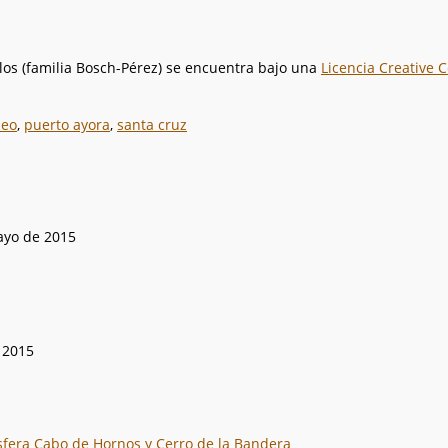
llos (familia Bosch-Pérez)
se encuentra bajo una
Licencia Creative
seo
,
puerto ayora
,
santa cruz
ayo de 2015
e 2015
sfera Cabo de Hornos y Cerro de la Bandera