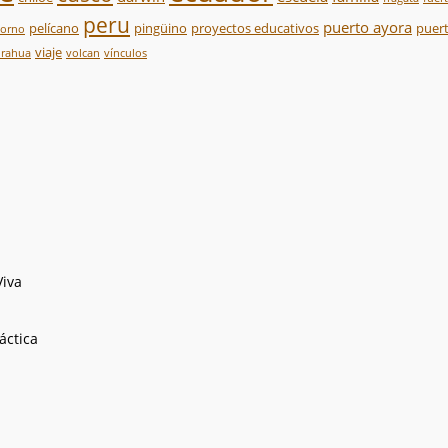
peru
puerto ayora
pelícano
pingüino
proyectos educativos
puert
sorno
viaje
urahua
volcan
vínculos
Viva
áctica