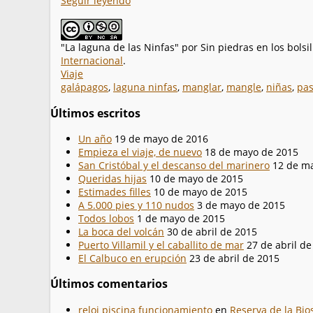
Seguir leyendo
"La laguna de las Ninfas"
por
Sin piedras en los bolsi
Internacional
.
Viaje
galápagos
,
laguna ninfas
,
manglar
,
mangle
,
niñas
,
pa
Últimos escritos
Un año
19 de mayo de 2016
Empieza el viaje, de nuevo
18 de mayo de 2015
San Cristóbal y el descanso del marinero
12 de m
Queridas hijas
10 de mayo de 2015
Estimades filles
10 de mayo de 2015
A 5.000 pies y 110 nudos
3 de mayo de 2015
Todos lobos
1 de mayo de 2015
La boca del volcán
30 de abril de 2015
Puerto Villamil y el caballito de mar
27 de abril d
El Calbuco en erupción
23 de abril de 2015
Últimos comentarios
reloj piscina funcionamiento
en
Reserva de la Bio