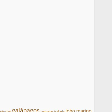
galápagos
lobo marino
isabela
te bulnes
hermanas