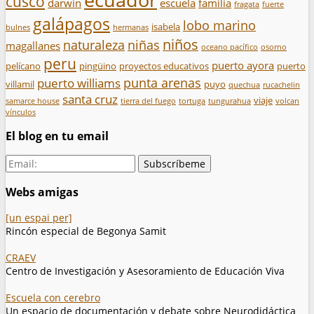
cusco
darwin
escuela
familia
fragata
fuerte
galápagos
lobo marino
isabela
bulnes
hermanas
niños
naturaleza
niñas
magallanes
oceano pacífico
osorno
peru
puerto ayora
pelícano
pingüino
proyectos educativos
puerto
punta arenas
puerto williams
villamil
puyo
quechua
rucachelin
santa cruz
viaje
samarce house
tierra del fuego
tortuga
tungurahua
volcan
vínculos
El blog en tu email
Webs amigas
[un espai per]
Rincón especial de Begonya Samit
CRAEV
Centro de Investigación y Asesoramiento de Educación Viva
Escuela con cerebro
Un espacio de documentación y debate sobre Neurodidáctica