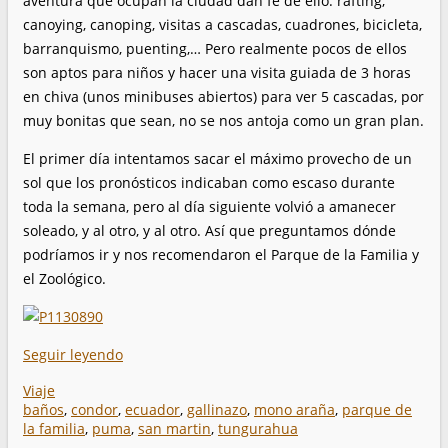
aventura que ocupan la ciudad dan fe de ello: rafting,
canoying, canoping, visitas a cascadas, cuadrones, bicicleta,
barranquismo, puenting,… Pero realmente pocos de ellos
son aptos para niños y hacer una visita guiada de 3 horas
en chiva (unos minibuses abiertos) para ver 5 cascadas, por
muy bonitas que sean, no se nos antoja como un gran plan.
El primer día intentamos sacar el máximo provecho de un
sol que los pronósticos indicaban como escaso durante
toda la semana, pero al día siguiente volvió a amanecer
soleado, y al otro, y al otro. Así que preguntamos dónde
podríamos ir y nos recomendaron el Parque de la Familia y
el Zoológico.
Seguir leyendo
Viaje
baños
,
condor
,
ecuador
,
gallinazo
,
mono araña
,
parque de
la familia
,
puma
,
san martin
,
tungurahua