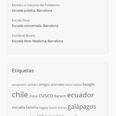
Escola La Llacuna del Poblenou
Escuela pública, Barcelona
Escola Proa
Escuela concertada, Barcelona
Escola el Roure
Escuela libre, Mediona, Barcelona
Etiquetas
beagle
amigos
animales
aeropuerto
ambato
barco
baños
chile
ecuador
cusco
darwin
chiloé
galápagos
escuela
familia
fragata
fuerte bulnes