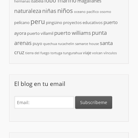
lobo marino
magallanes
isabela
hermanas
niños
naturaleza
niñas
oceano pacífico
osorno
peru
puerto
pelícano
pingüino
proyectos educativos
punta
puerto williams
ayora
puerto villamil
arenas
santa
puyo
quechua
rucachelin
samarce house
cruz
viaje
tierra del fuego
tortuga
tungurahua
volcan
vínculos
El blog en tu email