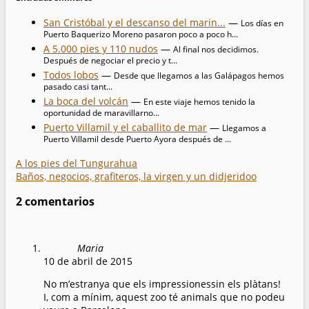
San Cristóbal y el descanso del marin...
—
Los días en
Puerto Baquerizo Moreno pasaron poco a poco h...
A 5.000 pies y 110 nudos
—
Al final nos decidimos.
Después de negociar el precio y t...
Todos lobos
—
Desde que llegamos a las Galápagos hemos
pasado casi tant...
La boca del volcán
—
En este viaje hemos tenido la
oportunidad de maravillarno...
Puerto Villamil y el caballito de mar
—
Llegamos a
Puerto Villamil desde Puerto Ayora después de ...
A los pies del Tungurahua
Baños, negocios, grafiteros, la virgen y un didjeridoo
2 comentarios
Maria
10 de abril de 2015
No m’estranya que els impressionessin els plàtans!
I, com a mínim, aquest zoo té animals que no podeu