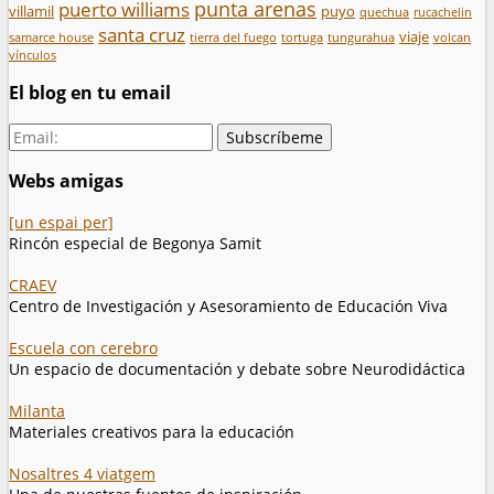
punta arenas
puerto williams
villamil
puyo
quechua
rucachelin
santa cruz
viaje
samarce house
tierra del fuego
tortuga
tungurahua
volcan
vínculos
El blog en tu email
Webs amigas
[un espai per]
Rincón especial de Begonya Samit
CRAEV
Centro de Investigación y Asesoramiento de Educación Viva
Escuela con cerebro
Un espacio de documentación y debate sobre Neurodidáctica
Milanta
Materiales creativos para la educación
Nosaltres 4 viatgem