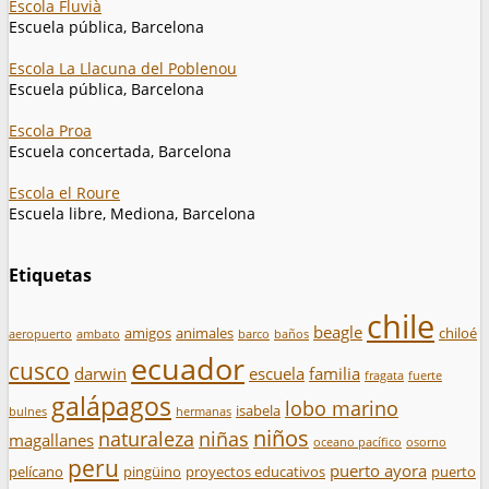
Escola Fluvià
Escuela pública, Barcelona
Escola La Llacuna del Poblenou
Escuela pública, Barcelona
Escola Proa
Escuela concertada, Barcelona
Escola el Roure
Escuela libre, Mediona, Barcelona
Etiquetas
chile
beagle
amigos
animales
chiloé
aeropuerto
ambato
barco
baños
ecuador
cusco
darwin
escuela
familia
fragata
fuerte
galápagos
lobo marino
isabela
bulnes
hermanas
niños
naturaleza
niñas
magallanes
oceano pacífico
osorno
peru
puerto ayora
pelícano
pingüino
proyectos educativos
puerto