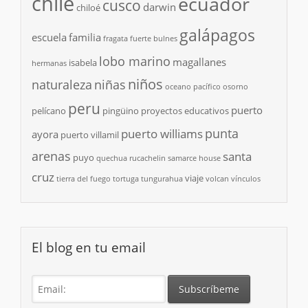
chile
ecuador
cusco
darwin
chiloé
galápagos
escuela
familia
fragata
fuerte bulnes
lobo marino
magallanes
isabela
hermanas
niños
naturaleza
niñas
oceano pacífico
osorno
peru
puerto
pelícano
pingüino
proyectos educativos
punta
puerto williams
ayora
puerto villamil
arenas
santa
puyo
quechua
rucachelin
samarce house
cruz
viaje
tierra del fuego
tortuga
tungurahua
volcan
vínculos
El blog en tu email