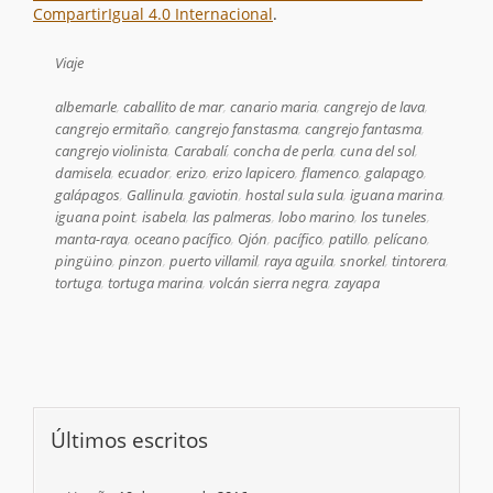
CompartirIgual 4.0 Internacional
.
Viaje
albemarle
,
caballito de mar
,
canario maria
,
cangrejo de lava
,
cangrejo ermitaño
,
cangrejo fanstasma
,
cangrejo fantasma
,
cangrejo violinista
,
Carabalí
,
concha de perla
,
cuna del sol
,
damisela
,
ecuador
,
erizo
,
erizo lapicero
,
flamenco
,
galapago
,
galápagos
,
Gallinula
,
gaviotin
,
hostal sula sula
,
iguana marina
,
iguana point
,
isabela
,
las palmeras
,
lobo marino
,
los tuneles
,
manta-raya
,
oceano pacífico
,
Ojón
,
pacífico
,
patillo
,
pelícano
,
pingüino
,
pinzon
,
puerto villamil
,
raya aguila
,
snorkel
,
tintorera
,
tortuga
,
tortuga marina
,
volcán sierra negra
,
zayapa
Últimos escritos