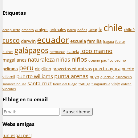
Etiquetas
chile
beagle
amigos
animales
chiloé
aeropuerto
ambato
barco
baños
ecuador
cusco
darwin
escuela
familia
fragata
fuerte
galápagos
lobo marino
isabela
bulnes
hermanas
niños
naturaleza
niñas
magallanes
oceano pacífico
osorno
peru
puerto ayora
pelícano
pingüino
proyectos educativos
puerto
punta arenas
puerto williams
villamil
puyo
quechua
rucachelin
santa cruz
viaje
samarce house
tierra del fuego
tortuga
tungurahua
volcan
vínculos
El blog en tu email
Webs amigas
[un espai per]