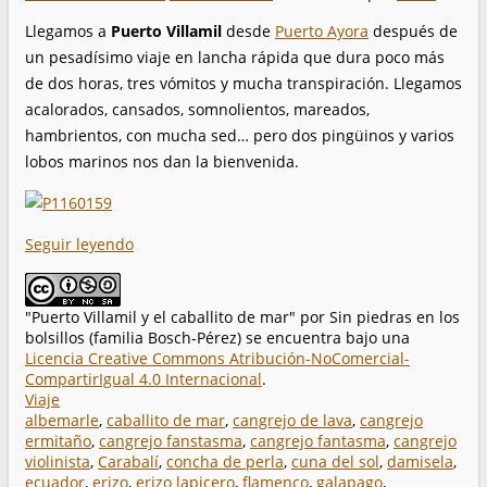
Llegamos a
Puerto Villamil
desde
Puerto Ayora
después de
un pesadísimo viaje en lancha rápida que dura poco más
de dos horas, tres vómitos y mucha transpiración. Llegamos
acalorados, cansados, somnolientos, mareados,
hambrientos, con mucha sed… pero dos pingüinos y varios
lobos marinos nos dan la bienvenida.
Seguir leyendo
"Puerto Villamil y el caballito de mar"
por
Sin piedras en los
bolsillos (familia Bosch-Pérez)
se encuentra bajo una
Licencia Creative Commons Atribución-NoComercial-
CompartirIgual 4.0 Internacional
.
Viaje
albemarle
,
caballito de mar
,
cangrejo de lava
,
cangrejo
ermitaño
,
cangrejo fanstasma
,
cangrejo fantasma
,
cangrejo
violinista
,
Carabalí
,
concha de perla
,
cuna del sol
,
damisela
,
ecuador
,
erizo
,
erizo lapicero
,
flamenco
,
galapago
,