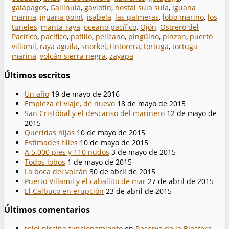
galápagos
,
Gallinula
,
gaviotin
,
hostal sula sula
,
iguana
marina
,
iguana point
,
isabela
,
las palmeras
,
lobo marino
,
los
tuneles
,
manta-raya
,
oceano pacífico
,
Ojón
,
Ostrero del
Pacífico
,
pacífico
,
patillo
,
pelícano
,
pingüino
,
pinzon
,
puerto
villamil
,
raya aguila
,
snorkel
,
tintorera
,
tortuga
,
tortuga
marina
,
volcán sierra negra
,
zayapa
Últimos escritos
Un año
19 de mayo de 2016
Empieza el viaje, de nuevo
18 de mayo de 2015
San Cristóbal y el descanso del marinero
12 de mayo de
2015
Queridas hijas
10 de mayo de 2015
Estimades filles
10 de mayo de 2015
A 5.000 pies y 110 nudos
3 de mayo de 2015
Todos lobos
1 de mayo de 2015
La boca del volcán
30 de abril de 2015
Puerto Villamil y el caballito de mar
27 de abril de 2015
El Calbuco en erupción
23 de abril de 2015
Últimos comentarios
reloj piscina funcionamiento
en
Reserva de la Biosfera