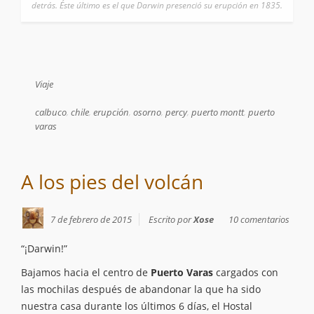
detrás. Éste último es el que Darwin presenció su erupción en 1835.
Viaje
calbuco
,
chile
,
erupción
,
osorno
,
percy
,
puerto montt
,
puerto
varas
A los pies del volcán
7 de febrero de 2015
Escrito por
Xose
10 comentarios
“¡Darwin!”
Bajamos hacia el centro de
Puerto Varas
cargados con
las mochilas después de abandonar la que ha sido
nuestra casa durante los últimos 6 días, el Hostal