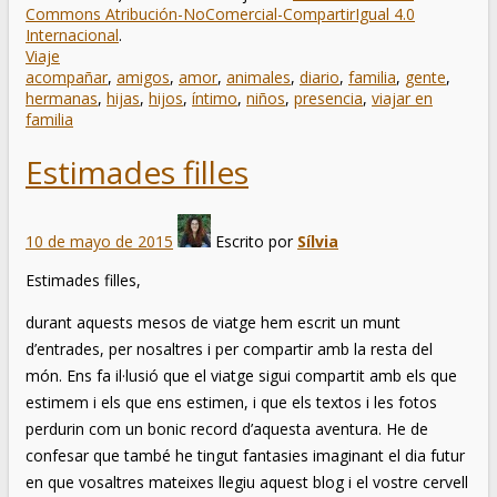
Commons Atribución-NoComercial-CompartirIgual 4.0
Internacional
.
Viaje
acompañar
,
amigos
,
amor
,
animales
,
diario
,
familia
,
gente
,
hermanas
,
hijas
,
hijos
,
íntimo
,
niños
,
presencia
,
viajar en
familia
Estimades filles
10 de mayo de 2015
Escrito por
Sílvia
Estimades filles,
durant aquests mesos de viatge hem escrit un munt
d’entrades, per nosaltres i per compartir amb la resta del
món. Ens fa il·lusió que el viatge sigui compartit amb els que
estimem i els que ens estimen, i que els textos i les fotos
perdurin com un bonic record d’aquesta aventura. He de
confesar que també he tingut fantasies imaginant el dia futur
en que vosaltres mateixes llegiu aquest blog i el vostre cervell