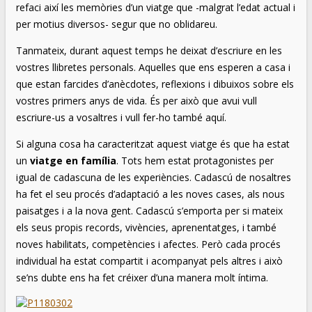
refaci així les memòries d’un viatge que -malgrat l’edat actual i
per motius diversos- segur que no oblidareu.
Tanmateix, durant aquest temps he deixat d’escriure en les
vostres llibretes personals. Aquelles que ens esperen a casa i
que estan farcides d’anècdotes, reflexions i dibuixos sobre els
vostres primers anys de vida. És per això que avui vull
escriure-us a vosaltres i vull fer-ho també aquí.
Si alguna cosa ha caracteritzat aquest viatge és que ha estat
un
viatge en família
. Tots hem estat protagonistes per
igual de cadascuna de les experiències. Cadascú de nosaltres
ha fet el seu procés d’adaptació a les noves cases, als nous
paisatges i a la nova gent. Cadascú s’emporta per si mateix
els seus propis records, vivències, aprenentatges, i també
noves habilitats, competències i afectes. Però cada procés
individual ha estat compartit i acompanyat pels altres i això
se’ns dubte ens ha fet créixer d’una manera molt íntima.