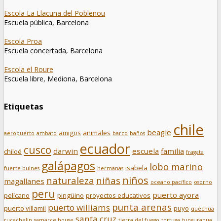
Escola La Llacuna del Poblenou
Escuela pública, Barcelona
Escola Proa
Escuela concertada, Barcelona
Escola el Roure
Escuela libre, Mediona, Barcelona
Etiquetas
chile
beagle
amigos
animales
aeropuerto
ambato
barco
baños
ecuador
cusco
darwin
escuela
familia
chiloé
fragata
galápagos
lobo marino
isabela
fuerte bulnes
hermanas
niños
naturaleza
niñas
magallanes
oceano pacífico
osorno
peru
puerto ayora
pelícano
pingüino
proyectos educativos
punta arenas
puerto williams
puerto villamil
puyo
quechua
santa cruz
rucachelin
samarce house
tierra del fuego
tortuga
tungurahua