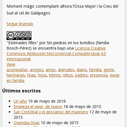
Moment màgic contemplant alhora l’Ossa Major i la Creu del
Sud al cel de Galàpagos
Seguir leyendo
"Estimades filles"
por
Sin piedras en los bolsillos (familia
Bosch-Pérez)
se encuentra bajo una
Licencia Creative
Commons Atribución-NoComercial-CompartirIgual 4.0
Internacional
.
Viaje
acompañar
,
amigos
,
amor
,
animales
,
diario
,
familia
,
gente
,
hermanas
,
hijas
,
hijos
,
íntimo
,
niños
,
padres
,
presencia
,
viajar
en familia
Últimos escritos
Un año
19 de mayo de 2016
Empieza el viaje, de nuevo
18 de mayo de 2015
San Cristóbal y el descanso del marinero
12 de mayo de
2015
Queridas hijas
10 de mayo de 2015