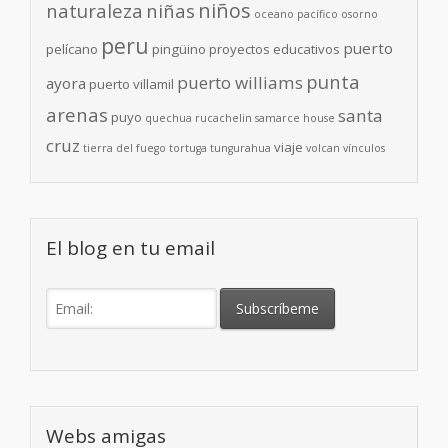
niños
naturaleza
niñas
oceano pacífico
osorno
peru
puerto
pelícano
pingüino
proyectos educativos
punta
puerto williams
ayora
puerto villamil
arenas
santa
puyo
quechua
rucachelin
samarce house
cruz
viaje
tierra del fuego
tortuga
tungurahua
volcan
vínculos
El blog en tu email
Webs amigas