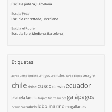
Escuela pública, Barcelona
Escola Proa
Escuela concertada, Barcelona
Escola el Roure
Escuela libre, Mediona, Barcelona
Etiquetas
beagle
amigos
animales
aeropuerto
ambato
barco
baños
chile
ecuador
cusco
darwin
chiloé
galápagos
escuela
familia
fragata
fuerte bulnes
lobo marino
magallanes
isabela
hermanas