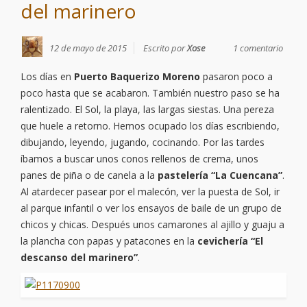
del marinero
12 de mayo de 2015
Escrito por
Xose
1 comentario
Los días en
Puerto Baquerizo Moreno
pasaron poco a
poco hasta que se acabaron. También nuestro paso se ha
ralentizado. El Sol, la playa, las largas siestas. Una pereza
que huele a retorno. Hemos ocupado los días escribiendo,
dibujando, leyendo, jugando, cocinando. Por las tardes
íbamos a buscar unos conos rellenos de crema, unos
panes de piña o de canela a la
pastelería “La Cuencana”
.
Al atardecer pasear por el malecón, ver la puesta de Sol, ir
al parque infantil o ver los ensayos de baile de un grupo de
chicos y chicas. Después unos camarones al ajillo y guaju a
la plancha con papas y patacones en la
cevichería “El
descanso del marinero”
.