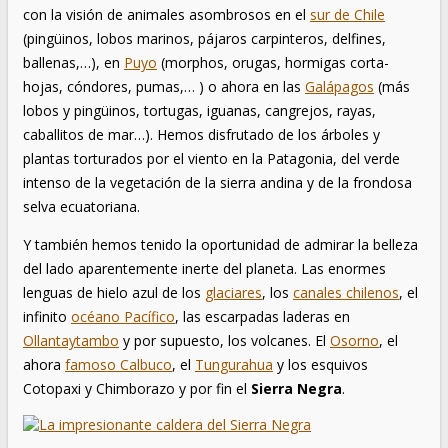
con la visión de animales asombrosos en el
sur de Chile
(pingüinos, lobos marinos, pájaros carpinteros, delfines,
ballenas,…), en
Puyo
(morphos, orugas, hormigas corta-
hojas, cóndores, pumas,… ) o ahora en las
Galápagos
(más
lobos y pingüinos, tortugas, iguanas, cangrejos, rayas,
caballitos de mar…). Hemos disfrutado de los árboles y
plantas torturados por el viento en la Patagonia, del verde
intenso de la vegetación de la sierra andina y de la frondosa
selva ecuatoriana.
Y también hemos tenido la oportunidad de admirar la belleza
del lado aparentemente inerte del planeta. Las enormes
lenguas de hielo azul de los
glaciares
, los
canales chilenos
, el
infinito
océano Pacífico
, las escarpadas laderas en
Ollantaytambo
y por supuesto, los volcanes. El
Osorno
, el
ahora
famoso Calbuco
, el
Tungurahua
y los esquivos
Cotopaxi y Chimborazo y por fin el
Sierra Negra
.