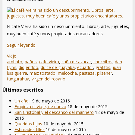
El café Vieira ha sido un descubrimiento. Libros, arte, juguetes,
muy buen café y unos propietarios encantadores.
Seguir leyendo
Viaje
ambato
,
baños
,
cafe vieira
,
caña de azucar
,
chochitos
,
dan
flynn
,
didjeridoo
,
dulce de guayaba
,
ecuador
,
grafittis
,
juan
luis guerra
,
maiz tostado
,
melcocha
,
pastaza
,
pilsener
,
tungurahua
,
virgen del rosario
Últimos escritos
Un año
19 de mayo de 2016
Empieza el viaje, de nuevo
18 de mayo de 2015
San Cristóbal y el descanso del marinero
12 de mayo de
2015
Queridas hijas
10 de mayo de 2015
Estimades filles
10 de mayo de 2015