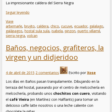
La impresionante caldera del Sierra Negra
Seguir leyendo
Viaje
arbemarle
,
brujito
,
caldera
,
chico
,
cucuve
,
ecuador
,
galalago
,
galápagos
,
hostal sula sula
,
isabela
,
pinzon
,
puerto villamil
,
sierra negra
,
volcan
Baños, negocios, grafiteros, la
virgen y un didjeridoo
4 de abril de 2015
2 comentarios
Escrito por
Xose
Los días en Baños pasan tranquilamente. Dibujando en la
terraza del hostal, paseando por el centro de melcochería en
melcochería, probando unos
chochitos con cuero
, visitando
el
café Vieira
(en Martínez con Halflants) para tomar un
delicioso caffe latte nosotros o una leche caliente con
chocolate la niñas.