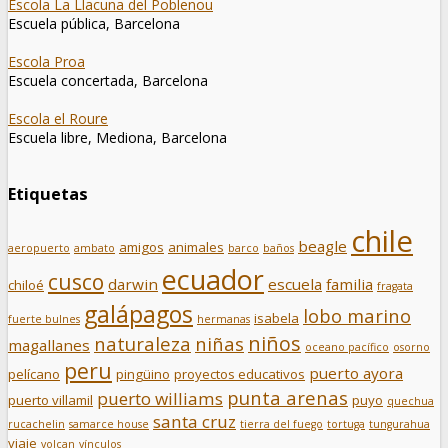
Escola La Llacuna del Poblenou
Escuela pública, Barcelona
Escola Proa
Escuela concertada, Barcelona
Escola el Roure
Escuela libre, Mediona, Barcelona
Etiquetas
chile
beagle
amigos
animales
aeropuerto
ambato
barco
baños
ecuador
cusco
darwin
escuela
familia
chiloé
fragata
galápagos
lobo marino
isabela
fuerte bulnes
hermanas
niños
naturaleza
niñas
magallanes
oceano pacífico
osorno
peru
puerto ayora
pelícano
pingüino
proyectos educativos
punta arenas
puerto williams
puerto villamil
puyo
quechua
santa cruz
rucachelin
samarce house
tierra del fuego
tortuga
tungurahua
viaje
volcan
vínculos