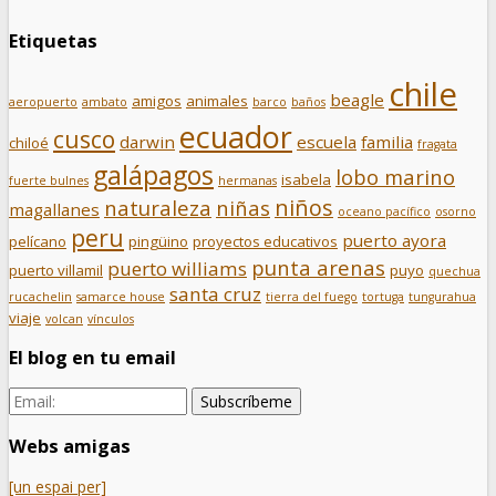
Etiquetas
chile
beagle
amigos
animales
aeropuerto
ambato
barco
baños
ecuador
cusco
darwin
escuela
familia
chiloé
fragata
galápagos
lobo marino
isabela
fuerte bulnes
hermanas
niños
naturaleza
niñas
magallanes
oceano pacífico
osorno
peru
puerto ayora
pelícano
pingüino
proyectos educativos
punta arenas
puerto williams
puerto villamil
puyo
quechua
santa cruz
rucachelin
samarce house
tierra del fuego
tortuga
tungurahua
viaje
volcan
vínculos
El blog en tu email
Webs amigas
[un espai per]