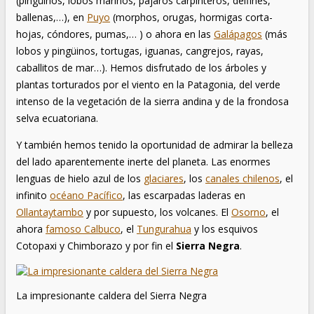
(pingüinos, lobos marinos, pájaros carpinteros, delfines,
ballenas,…), en
Puyo
(morphos, orugas, hormigas corta-
hojas, cóndores, pumas,… ) o ahora en las
Galápagos
(más
lobos y pingüinos, tortugas, iguanas, cangrejos, rayas,
caballitos de mar…). Hemos disfrutado de los árboles y
plantas torturados por el viento en la Patagonia, del verde
intenso de la vegetación de la sierra andina y de la frondosa
selva ecuatoriana.
Y también hemos tenido la oportunidad de admirar la belleza
del lado aparentemente inerte del planeta. Las enormes
lenguas de hielo azul de los
glaciares
, los
canales chilenos
, el
infinito
océano Pacífico
, las escarpadas laderas en
Ollantaytambo
y por supuesto, los volcanes. El
Osorno
, el
ahora
famoso Calbuco
, el
Tungurahua
y los esquivos
Cotopaxi y Chimborazo y por fin el
Sierra Negra
.
La impresionante caldera del Sierra Negra