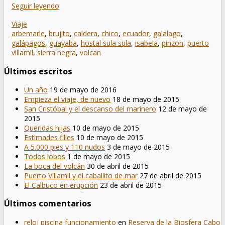
Seguir leyendo
Viaje
arbemarle
,
brujito
,
caldera
,
chico
,
ecuador
,
galalago
,
galápagos
,
guayaba
,
hostal sula sula
,
isabela
,
pinzon
,
puerto
villamil
,
sierra negra
,
volcan
Últimos escritos
Un año
19 de mayo de 2016
Empieza el viaje, de nuevo
18 de mayo de 2015
San Cristóbal y el descanso del marinero
12 de mayo de
2015
Queridas hijas
10 de mayo de 2015
Estimades filles
10 de mayo de 2015
A 5.000 pies y 110 nudos
3 de mayo de 2015
Todos lobos
1 de mayo de 2015
La boca del volcán
30 de abril de 2015
Puerto Villamil y el caballito de mar
27 de abril de 2015
El Calbuco en erupción
23 de abril de 2015
Últimos comentarios
reloj piscina funcionamiento
en
Reserva de la Biosfera Cabo