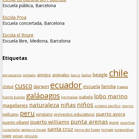
Escuela pública, Barcelona
Escola Proa
Escuela concertada, Barcelona
Escola el Roure
Escuela libre, Mediona, Barcelona
Etiquetas
chile
beagle
amigos
animales
aeropuerto
ambato
barco
baños
ecuador
cusco
darwin
escuela
familia
chiloé
fragata
galápagos
lobo marino
isabela
fuerte bulnes
hermanas
niños
naturaleza
niñas
magallanes
oceano pacífico
osorno
peru
puerto ayora
pelícano
pingüino
proyectos educativos
punta arenas
puerto williams
puerto villamil
puyo
quechua
santa cruz
rucachelin
samarce house
tierra del fuego
tortuga
tungurahua
viaje
volcan
vínculos