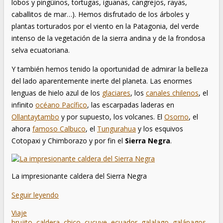
lobos y pingüinos, tortugas, iguanas, cangrejos, rayas,
caballitos de mar…). Hemos disfrutado de los árboles y
plantas torturados por el viento en la Patagonia, del verde
intenso de la vegetación de la sierra andina y de la frondosa
selva ecuatoriana.
Y también hemos tenido la oportunidad de admirar la belleza
del lado aparentemente inerte del planeta. Las enormes
lenguas de hielo azul de los
glaciares
, los
canales chilenos
, el
infinito
océano Pacífico
, las escarpadas laderas en
Ollantaytambo
y por supuesto, los volcanes. El
Osorno
, el
ahora
famoso Calbuco
, el
Tungurahua
y los esquivos
Cotopaxi y Chimborazo y por fin el
Sierra Negra
.
La impresionante caldera del Sierra Negra
Seguir leyendo
Viaje
brujito
,
caldera
,
chico
,
cucuve
,
ecuador
,
galalago
,
galápagos
,