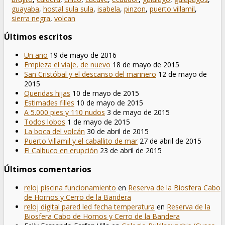
guayaba
,
hostal sula sula
,
isabela
,
pinzon
,
puerto villamil
,
sierra negra
,
volcan
Últimos escritos
Un año
19 de mayo de 2016
Empieza el viaje, de nuevo
18 de mayo de 2015
San Cristóbal y el descanso del marinero
12 de mayo de
2015
Queridas hijas
10 de mayo de 2015
Estimades filles
10 de mayo de 2015
A 5.000 pies y 110 nudos
3 de mayo de 2015
Todos lobos
1 de mayo de 2015
La boca del volcán
30 de abril de 2015
Puerto Villamil y el caballito de mar
27 de abril de 2015
El Calbuco en erupción
23 de abril de 2015
Últimos comentarios
reloj piscina funcionamiento
en
Reserva de la Biosfera Cabo
de Hornos y Cerro de la Bandera
reloj digital pared led fecha temperatura
en
Reserva de la
Biosfera Cabo de Hornos y Cerro de la Bandera