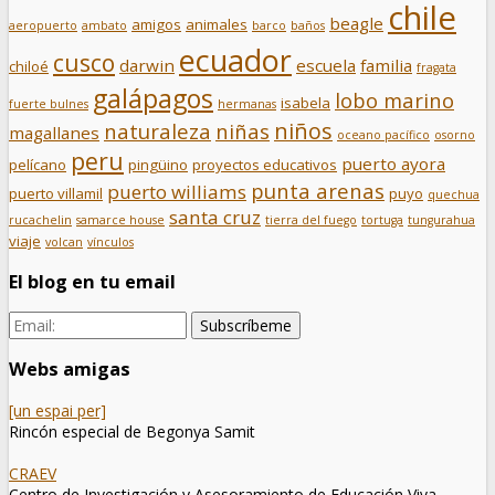
chile
beagle
amigos
animales
aeropuerto
ambato
barco
baños
ecuador
cusco
darwin
escuela
familia
chiloé
fragata
galápagos
lobo marino
isabela
fuerte bulnes
hermanas
niños
naturaleza
niñas
magallanes
oceano pacífico
osorno
peru
puerto ayora
pelícano
pingüino
proyectos educativos
punta arenas
puerto williams
puerto villamil
puyo
quechua
santa cruz
rucachelin
samarce house
tierra del fuego
tortuga
tungurahua
viaje
volcan
vínculos
El blog en tu email
Webs amigas
[un espai per]
Rincón especial de Begonya Samit
CRAEV
Centro de Investigación y Asesoramiento de Educación Viva