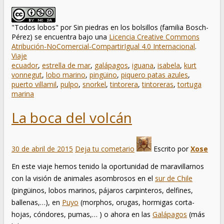
"Todos lobos"
por
Sin piedras en los bolsillos (familia Bosch-
Pérez)
se encuentra bajo una
Licencia Creative Commons
Atribución-NoComercial-CompartirIgual 4.0 Internacional
.
Viaje
ecuador
,
estrella de mar
,
galápagos
,
iguana
,
isabela
,
kurt
vonnegut
,
lobo marino
,
pingüino
,
piquero patas azules
,
puerto villamil
,
pulpo
,
snorkel
,
tintorera
,
tintoreras
,
tortuga
marina
La boca del volcán
30 de abril de 2015
Deja tu cometario
Escrito por
Xose
En este viaje hemos tenido la oportunidad de maravillarnos
con la visión de animales asombrosos en el
sur de Chile
(pingüinos, lobos marinos, pájaros carpinteros, delfines,
ballenas,…), en
Puyo
(morphos, orugas, hormigas corta-
hojas, cóndores, pumas,… ) o ahora en las
Galápagos
(más